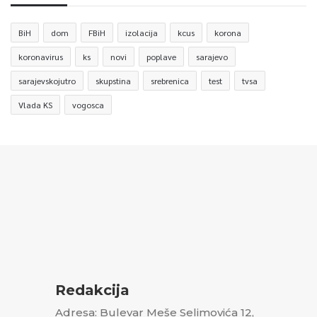
BiH
dom
FBiH
izolacija
kcus
korona
koronavirus
ks
novi
poplave
sarajevo
sarajevskojutro
skupstina
srebrenica
test
tvsa
Vlada KS
vogosca
Redakcija
Adresa: Bulevar Meše Selimovića 12,