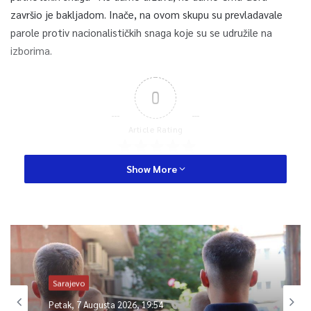
završio je bakljadom. Inače, na ovom skupu su prevladavale
parole protiv nacionalističkih snaga koje su se udružile na
izborima.
0
Article Rating
Show More
Sarajevo
Petak, 7 Augusta 2026, 19:54