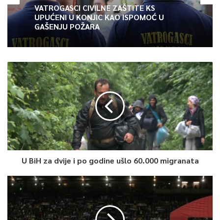
VATROGASCI CIVILNE ZAŠTITE KS
UPUĆENI U KONJIC KAO ISPOMOĆ U
GAŠENJU POŽARA
U BiH za dvije i po godine ušlo 60.000 migranata