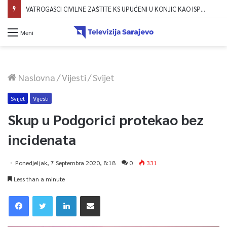
VATROGASCI CIVILNE ZAŠTITE KS UPUĆENI U KONJIC KAO ISPOMOĆ U GAŠENJU POŽARA
Meni
Naslovna
/
Vijesti
/
Svijet
Svijet
Vijesti
Skup u Podgorici protekao bez
incidenata
Ponedjeljak, 7 Septembra 2020, 8:18
0
331
Less than a minute