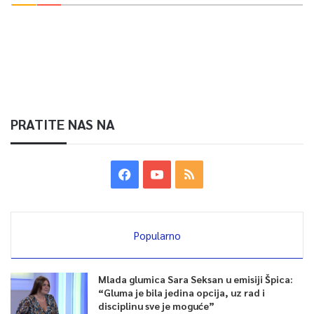
PRATITE NAS NA
Popularno
Mlada glumica Sara Seksan u emisiji Špica:
“Gluma je bila jedina opcija, uz rad i
disciplinu sve je moguće”