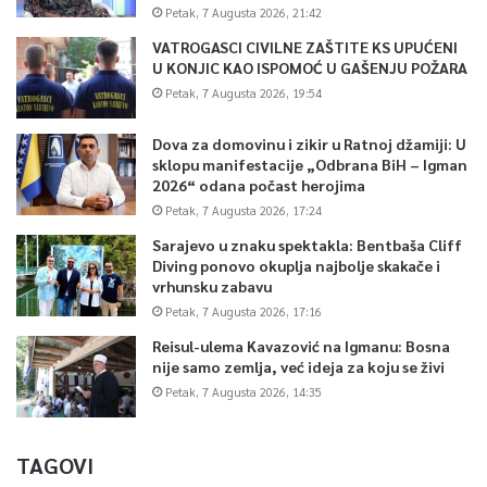
Petak, 7 Augusta 2026, 21:42
VATROGASCI CIVILNE ZAŠTITE KS UPUĆENI
U KONJIC KAO ISPOMOĆ U GAŠENJU POŽARA
Petak, 7 Augusta 2026, 19:54
Dova za domovinu i zikir u Ratnoj džamiji: U
sklopu manifestacije „Odbrana BiH – Igman
2026“ odana počast herojima
Petak, 7 Augusta 2026, 17:24
Sarajevo u znaku spektakla: Bentbaša Cliff
Diving ponovo okuplja najbolje skakače i
vrhunsku zabavu
Petak, 7 Augusta 2026, 17:16
Reisul-ulema Kavazović na Igmanu: Bosna
nije samo zemlja, već ideja za koju se živi
Petak, 7 Augusta 2026, 14:35
TAGOVI