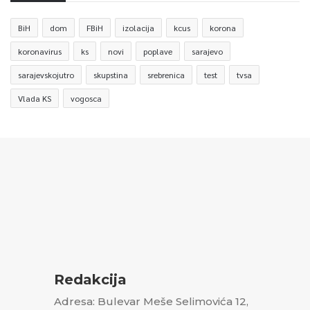
BiH
dom
FBiH
izolacija
kcus
korona
koronavirus
ks
novi
poplave
sarajevo
sarajevskojutro
skupstina
srebrenica
test
tvsa
Vlada KS
vogosca
Redakcija
Adresa: Bulevar Meše Selimovića 12,