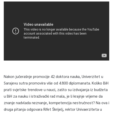
Nakon jučerašnje promocije 42 doktora nauka, Univerzitet u
Sarajevu sutra promovira više od 4.800 diplomanata. Koliko BiH
prati svjetske trendove u nauci, zašto su izdvajanja iz budžeta
u BiH za nauku i istraživački rad mala, je li krajnje vrijeme da
znanje nadvlada neznanje, kompetencija nestručnost? Na ova i
druga pitanja odgovara Rifet Škrijelj, rektor Univaerziteta u