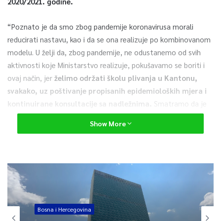
2020/2021. godine.
“Poznato je da smo zbog pandemije koronavirusa morali
reducirati nastavu, kao i da se ona realizuje po kombinovanom
modelu. U želji da, zbog pandemije, ne odustanemo od svih
aktivnosti koje Ministarstvo realizuje, pokušavamo se boriti i
ovaj način, jer
želimo održati školu plivanja u Kantonu,
svakako, uz poštivanje propisanih epidemioloških mjera i
kontinuirane konsultacije sa nadležnima.
Smatramo da je
škola plivanja vrlo korisna za naše osnovce i nadamo se boljoj
Show More
epidemiološkoj situaciji”, naveo je ministar Krivić.
Direktor Peštek naglasio je da se u objektu JP „Olimpijski bazen
Otoka“ provode pojačane mjere dezinfekcije uz provođenje i
poštivanje svih ostalih higijensko-epidemioloških mjera i
naredbi kriznih štabova.
Bosna i Hercegovina
Za realizaciju škole plivanja u ovoj školskoj godini Ministarstvo