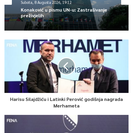
Subota, 8 Augusta 2026, 19:12
će uplatiti 70.000 KM na račun ovog preduzeća.
Konaković u pismu UN-u: Zastrašivanje
preživjelih
0
Article Rating
Harisu Silajdžiću i Latinki Perović godišnja nagrada
Merhameta