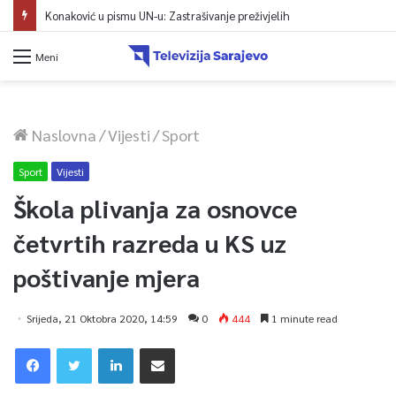
Konaković u pismu UN-u: Zastrašivanje preživjelih
Meni
Naslovna
/
Vijesti
/
Sport
Sport
Vijesti
Škola plivanja za osnovce
četvrtih razreda u KS uz
poštivanje mjera
Srijeda, 21 Oktobra 2020, 14:59
0
444
1 minute read