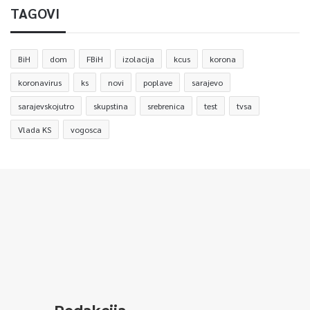
TAGOVI
BiH
dom
FBiH
izolacija
kcus
korona
koronavirus
ks
novi
poplave
sarajevo
sarajevskojutro
skupstina
srebrenica
test
tvsa
Vlada KS
vogosca