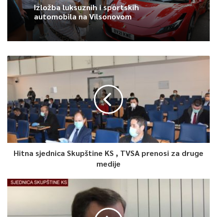
Četvrtak, 6 Augusta 2026, 20:48
Izložba luksuznih i sportskih
automobila na Vilsonovom
Avdić za TVSA: Sarajevo u avgustu
centar regiona: Stižu lideri evropskih
gradova
Hitna sjednica Skupštine KS , TVSA prenosi za druge
medije