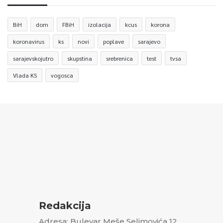
BiH
dom
FBiH
izolacija
kcus
korona
koronavirus
ks
novi
poplave
sarajevo
sarajevskojutro
skupstina
srebrenica
test
tvsa
Vlada KS
vogosca
Redakcija
Adresa: Bulevar Meše Selimovića 12,