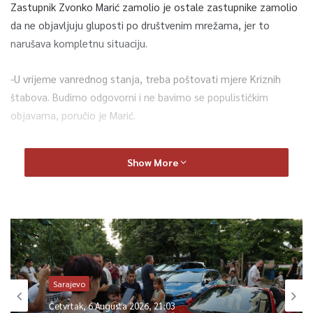
Zastupnik Zvonko Marić zamolio je ostale zastupnike zamolio
da ne objavljuju gluposti po društvenim mrežama, jer to
narušava kompletnu situaciju.
-U vrijeme vanrednog stanja, treba poštovati mjere Kriznih
štabova. Budimo odgovorni i ne bavimo se populističkim
objavama, poručio je Marić.
0
Show More
Article Rating
Sarajevo
Sarajevo
Četvrtak, 6 Augusta 2026, 21:03