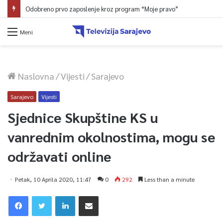
Festival u Centru od 15. do 20. augusta u Hastahana parku
Meni
Naslovna
/
Vijesti
/
Sarajevo
Sarajevo
Vijesti
Sjednice Skupštine KS u
vanrednim okolnostima, mogu se
održavati online
Petak, 10 Aprila 2020, 11:47
0
292
Less than a minute