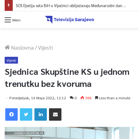
Film “Identitet” na SFF-u: Emotivna i hrabra borba djece rođene zbog rata za dostojanstvo i zakonsko priznanje
Meni
Naslovna
/
Vijesti
Vijesti
Sjednica Skupštine KS u jednom
trenutku bez kvoruma
Ponedjeljak, 16 Maja 2022, 12:12
0
388
Less than a minute