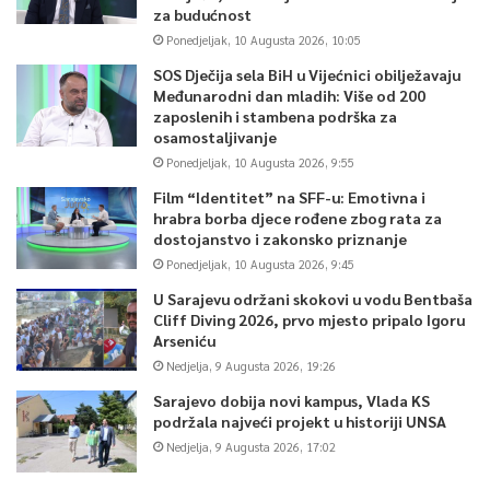
za budućnost
Ponedjeljak, 10 Augusta 2026, 10:05
SOS Dječija sela BiH u Vijećnici obilježavaju
Međunarodni dan mladih: Više od 200
zaposlenih i stambena podrška za
osamostaljivanje
Ponedjeljak, 10 Augusta 2026, 9:55
Film “Identitet” na SFF-u: Emotivna i
hrabra borba djece rođene zbog rata za
dostojanstvo i zakonsko priznanje
Ponedjeljak, 10 Augusta 2026, 9:45
U Sarajevu održani skokovi u vodu Bentbaša
Cliff Diving 2026, prvo mjesto pripalo Igoru
Arseniću
Nedjelja, 9 Augusta 2026, 19:26
Sarajevo dobija novi kampus, Vlada KS
podržala najveći projekt u historiji UNSA
Nedjelja, 9 Augusta 2026, 17:02