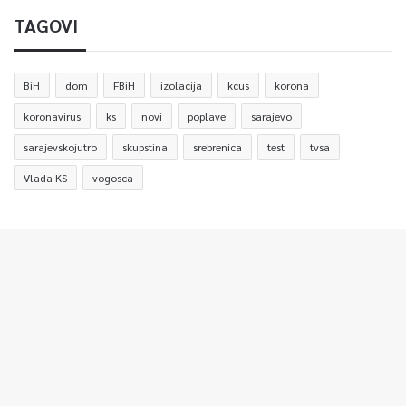
TAGOVI
BiH
dom
FBiH
izolacija
kcus
korona
koronavirus
ks
novi
poplave
sarajevo
sarajevskojutro
skupstina
srebrenica
test
tvsa
Vlada KS
vogosca