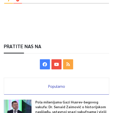
PRATITE NAS NA
Popularno
Pola milenijuma Gazi Husrev-begovog
vakufa: Dr. Senaid Zaimović o historijskom
naslijeđu, ustavnoj snazi vakufname i viziji