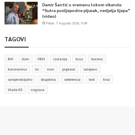
Damir Šantić o vremenu tokom vikenda:
“Sutra poslijepodne pljusak, nedjelja lijepa”
(video)
Petak, 7 Augusta 2026, 9:49
TAGOVI
BiH
dom
FBiH
izolacija
kcus
korona
koronavirus
ks
novi
poplave
sarajevo
sarajevskojutro
skupstina
srebrenica
test
tvsa
Vlada KS
vogosca