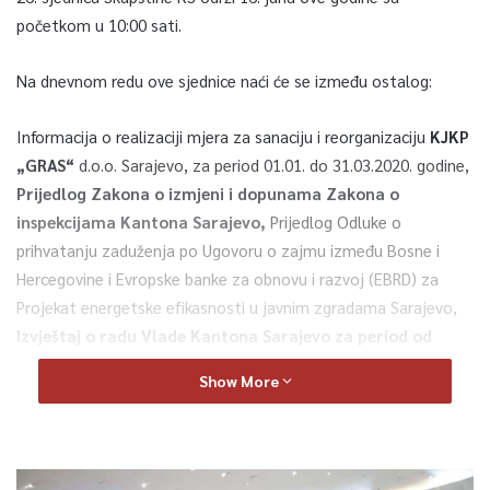
početkom u 10:00 sati.
Na dnevnom redu ove sjednice naći će se između ostalog:
Informacija o realizaciji mjera za sanaciju i reorganizaciju
KJKP
„GRAS“
d.o.o. Sarajevo, za period 01.01. do 31.03.2020. godine,
Prijedlog Zakona o izmjeni i dopunama Zakona o
inspekcijama Kantona Sarajevo,
Prijedlog Odluke o
prihvatanju zaduženja po Ugovoru o zajmu između Bosne i
Hercegovine i Evropske banke za obnovu i razvoj (EBRD) za
Projekat energetske efikasnosti u javnim zgradama Sarajevo,
Izvještaj o radu Vlade Kantona Sarajevo za period od
01.01. do 31.12.2019. godine
, Izvještaj o radu
Show More
Pravobranilaštva Kantona Sarajevo za 2019. godinu,
Izvještaj o
poslovanju KJKP „GRAS“ d.o.o. Sarajevo za 2018. godinu
,
Izvještaj o radu i finansijskom poslovanju, na koji je prethodno
dato mišljenje ovlaštenog revizora Kantonalnog stambenog