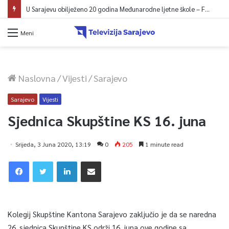
U Sarajevu obilježeno 20 godina Međunarodne ljetne škole – Fokus na izazovima međunarodne pravde
Meni
Naslovna
/
Vijesti
/
Sarajevo
Sarajevo
Vijesti
Sjednica Skupštine KS 16. juna
Srijeda, 3 Juna 2020, 13:19
0
205
1 minute read
Kolegij Skupštine Kantona Sarajevo zaključio je da se naredna
26. sjednica Skupštine KS održi 16. juna ove godine sa