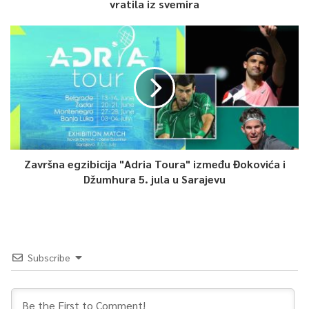
vratila iz svemira
aerozagađenju.
Članovi Kolegija su se saglasili da ovaj dnevni red dopune i sa
sljedećim tačkama i to: Izvještajem o radu za 2019. godinu i
Izvještajem o finansijskom poslovanju za period
01.01.-31.12.2019. godine
Javne ustanove “Fond Memorijala
Kantona Sarajevo”, Izvještajem o radu Kantonalne
uprave za inspekcijske poslove Kantona Sarajevo za 2019.
godinu i Izvještajem o izvršenju sankcija u Kantonu Sarajevo za
Završna egzibicija "Adria Toura" između Đokovića i
2019. godinu.
Džumhura 5. jula u Sarajevu
Također je dogovoreno da se nastavak 25. sjednice održi, isti
dan, s početkom u 09:00 sati, a raspravljat će se o Informaciji
o uplati sredstava iz Budžeta KS web portalu Sarajevska
sehara.ba.
Subscribe
0