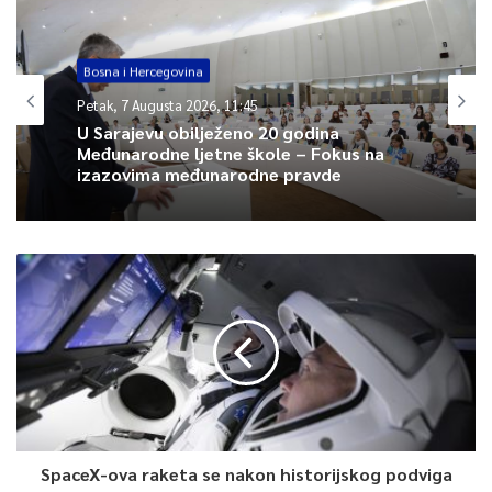
fonda Sarajevo za 2019. godinu, te Izvještaj o provođenju
Zakona o novčanim podsticajima u poljoprivredi na području
Bosna i Hercegovina
Kantona Sarajevo za 2019. godinu.
Petak, 7 Augusta 2026, 11:45
Zastupnici će razmatrati i Informaciju o realizaciji Plana
U Sarajevu obilježeno 20 godina
Međunarodne ljetne škole – Fokus na
povratka u i iz Kantona Sarajevo za period 01.01.-31.12.2019.
izazovima međunarodne pravde
godine, sa osvrtom na problematiku obezbjeđenja
alternativnog-privremenog smještaja i Plan povratka u i iz
Kantona Sarajevo za 2020. godinu, Izvještaj o radu policijskog
komesara Uprave policije Ministarstva unutrašnjih poslova
Kantona Sarajevo za vremenski period januar – mart 2020.
godine, Strategiju upravljanja dugom Kantona Sarajevo 2020-
2022. godina, te Informaciju o nadzoru nad postupcima javnih
nabavki u Kantonu Sarajevo.
Usvojen je Zaključak kojim se nalaže Vladi Kantona Sarajevo da
za 26. sjednicu Skupštine KS pripremi informaciju o
SpaceX-ova raketa se nakon historijskog podviga