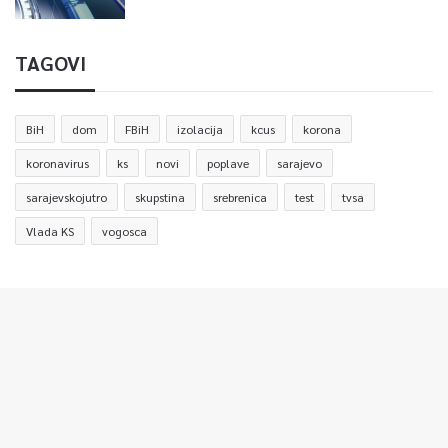
TAGOVI
BiH
dom
FBiH
izolacija
kcus
korona
koronavirus
ks
novi
poplave
sarajevo
sarajevskojutro
skupstina
srebrenica
test
tvsa
Vlada KS
vogosca