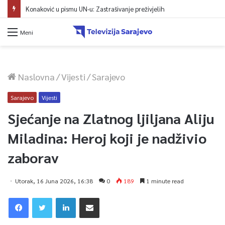
Konaković u pismu UN-u: Zastrašivanje preživjelih
Meni
Naslovna
/
Vijesti
/
Sarajevo
Sarajevo
Vijesti
Sjećanje na Zlatnog ljiljana Aliju
Miladina: Heroj koji je nadživio
zaborav
Utorak, 16 Juna 2026, 16:38
0
189
1 minute read