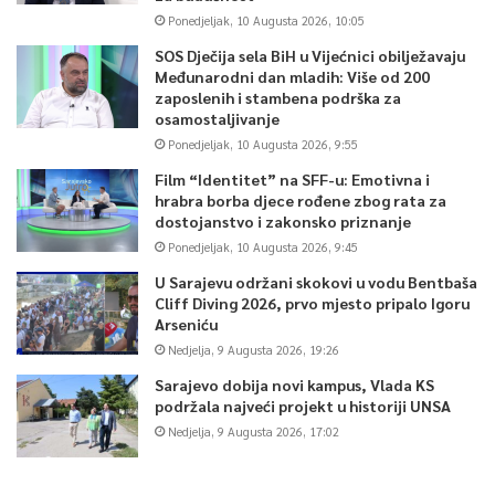
Ponedjeljak, 10 Augusta 2026, 10:05
SOS Dječija sela BiH u Vijećnici obilježavaju
Međunarodni dan mladih: Više od 200
zaposlenih i stambena podrška za
osamostaljivanje
Ponedjeljak, 10 Augusta 2026, 9:55
Film “Identitet” na SFF-u: Emotivna i
hrabra borba djece rođene zbog rata za
dostojanstvo i zakonsko priznanje
Ponedjeljak, 10 Augusta 2026, 9:45
U Sarajevu održani skokovi u vodu Bentbaša
Cliff Diving 2026, prvo mjesto pripalo Igoru
Arseniću
Nedjelja, 9 Augusta 2026, 19:26
Sarajevo dobija novi kampus, Vlada KS
podržala najveći projekt u historiji UNSA
Nedjelja, 9 Augusta 2026, 17:02