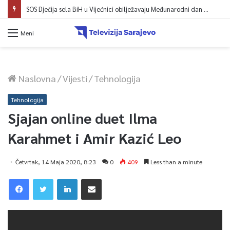
SOS Dječija sela BiH u Vijećnici obilježavaju Međunarodni dan mladih: Više od 200 zaposlenih i stambena podrška za osamostaljivanje
Meni
Naslovna
/
Vijesti
/
Tehnologija
Tehnologija
Sjajan online duet Ilma
Karahmet i Amir Kazić Leo
Četvrtak, 14 Maja 2020, 8:23
0
409
Less than a minute