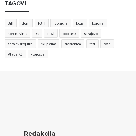
TAGOVI
BiH
dom
FBiH
izolacija
kcus
korona
koronavirus
ks
novi
poplave
sarajevo
sarajevskojutro
skupstina
srebrenica
test
tvsa
Vlada KS
vogosca
Redakcija