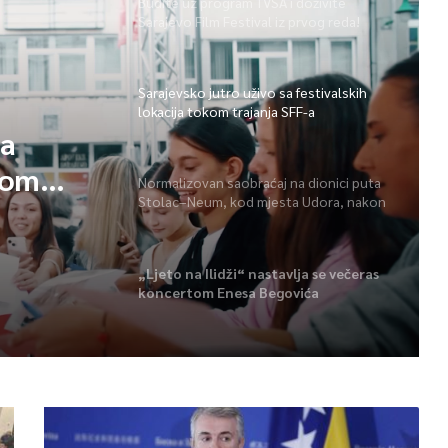
Budite uz program TVSA i doživite
Sarajevo Film Festival iz prvog reda!
Sarajevsko jutro uživo sa festivalskih
lokacija tokom trajanja SFF-a
sa
kom
Normalizovan saobraćaj na dionici puta
Stolac–Neum, kod mjesta Udora, nakon
nezgode
„Ljeto na Ilidži“ nastavlja se večeras
koncertom Enesa Begovića