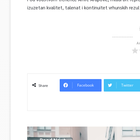
izuzetan kvalitet, talenat i kontinuitet vrhunskih rez
A
Facebook
Twitter
Share
Read Next