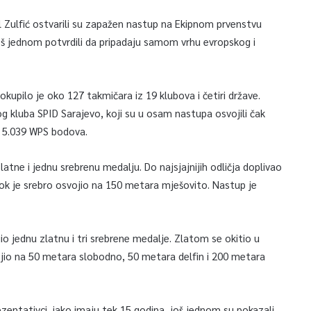
l Zulfić ostvarili su zapažen nastup na Ekipnom prvenstvu
oš jednom potvrdili da pripadaju samom vrhu evropskog i
kupilo je oko 127 takmičara iz 19 klubova i četiri države.
og kluba SPID Sarajevo, koji su u osam nastupa osvojili čak
o 5.039 WPS bodova.
zlatne i jednu srebrenu medalju. Do najsjajnijih odličja doplivao
dok je srebro osvojio na 150 metara mješovito. Nastup je
ojio jednu zlatnu i tri srebrene medalje. Zlatom se okitio u
vojio na 50 metara slobodno, 50 metara delfin i 200 metara
zentativci, iako imaju tek 15 godina, još jednom su pokazali