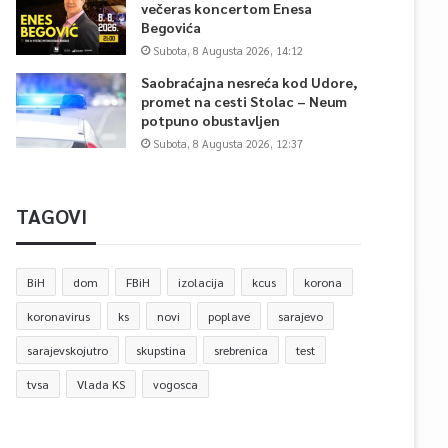
večeras koncertom Enesa
Begovića
Subota, 8 Augusta 2026, 14:12
Saobraćajna nesreća kod Udore,
promet na cesti Stolac – Neum
potpuno obustavljen
Subota, 8 Augusta 2026, 12:37
TAGOVI
BiH
dom
FBiH
izolacija
kcus
korona
koronavirus
ks
novi
poplave
sarajevo
sarajevskojutro
skupstina
srebrenica
test
tvsa
Vlada KS
vogosca