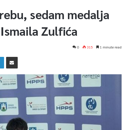
grebu, sedam medalja
 Ismaila Zulfića
0
315
1 minute read