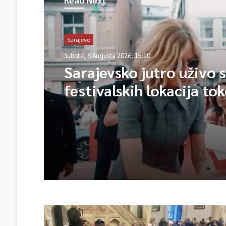
Sarajevo
Subota, 8 Augusta 2026, 15:10
Sarajevsko jutro uživo 
festivalskih lokacija to
trajanja SFF-a