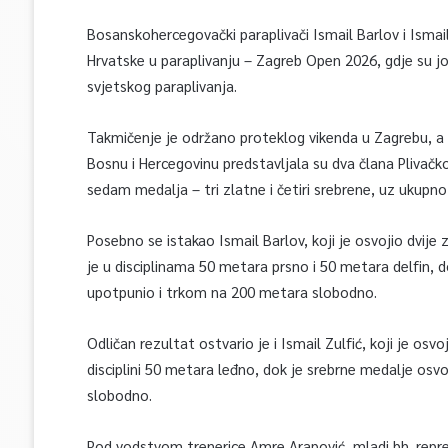
Bosanskohercegovački paraplivači Ismail Barlov i Ismai
Hrvatske u paraplivanju – Zagreb Open 2026, gdje su j
svjetskog paraplivanja.
Takmičenje je održano proteklog vikenda u Zagrebu, a o
Bosnu i Hercegovinu predstavljala su dva člana Plivačk
sedam medalja – tri zlatne i četiri srebrene, uz ukupn
Posebno se istakao Ismail Barlov, koji je osvojio dvije 
je u disciplinama 50 metara prsno i 50 metara delfin, 
upotpunio i trkom na 200 metara slobodno.
Odličan rezultat ostvario je i Ismail Zulfić, koji je osv
disciplini 50 metara leđno, dok je srebrne medalje os
slobodno.
Pod vodstvom trenerice Amre Arapović, mladi bh. repre