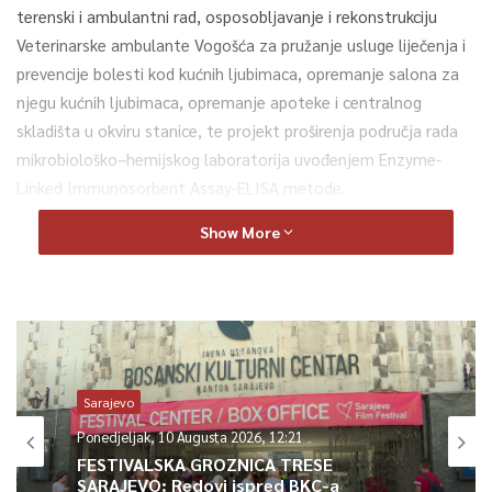
terenski i ambulantni rad, osposobljavanje i rekonstrukciju
Veterinarske ambulante Vogošća za pružanje usluge liječenja i
prevencije bolesti kod kućnih ljubimaca, opremanje salona za
njegu kućnih ljubimaca, opremanje apoteke i centralnog
skladišta u okviru stanice, te projekt proširenja područja rada
mikrobiološko–hemijskog laboratorija uvođenjem Enzyme-
Linked Immunosorbent Assay-ELISA metode.
Show More
„Svaki od navedenih projekata ima za cilj osavremenjavanje
rada i ponude kantonalne Veterinarske stanice, kako bi ona bila
konkurentna na tržištu, te imala mogućnost primjene
najsavremenijih tehnika i metoda pružanja veterinarskih
usluga“, istakao je ministar Delić.
Sarajevo
Edukacija građana o dobrobiti pasa je projekt koji će
Ponedjeljak, 10 Augusta 2026, 12:21
Ministarstvo privrede KS samostalno finansirati u cjelokupnom
FESTIVALSKA GROZNICA TRESE
iznosu od 25.000 KM, pri čemu će on podrazumijevati
SARAJEVO: Redovi ispred BKC-a