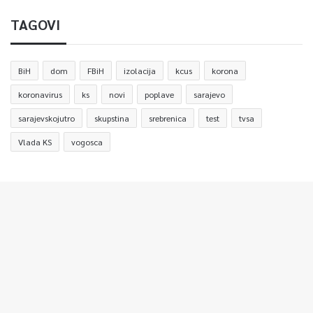
TAGOVI
BiH
dom
FBiH
izolacija
kcus
korona
koronavirus
ks
novi
poplave
sarajevo
sarajevskojutro
skupstina
srebrenica
test
tvsa
Vlada KS
vogosca