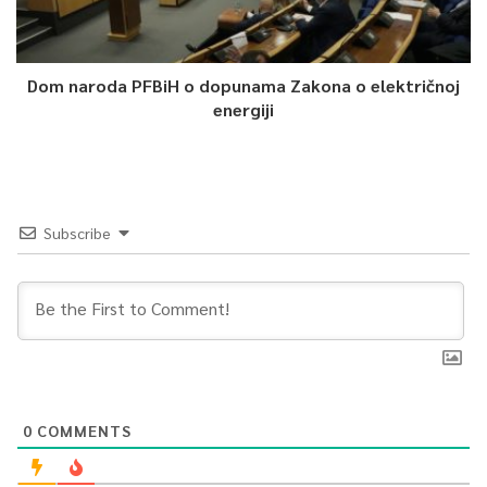
Article Rating
Dom naroda PFBiH o dopunama Zakona o električnoj
energiji
Subscribe
0
COMMENTS