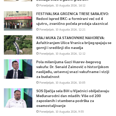
Ponedjeljak, 10 Augusta 2026, 14:12
FESTIVALSKA GROZNICA TRESE SARAJEVO:
Redovi ispred BKC-a formirani već od 4
ujutro, zvanično počela prodaja ulaznica!
Ponedjeljak, 10 Augusta 2026, 12:21
KRAJ MUKA ZA STANOVNIKE NAHOREVA:
Asfaltiranjem Ulice Vranica brijeg spajaju se
gornji i središnji dio naselja
Ponedjeljak, 10 Augusta 2026, 12:12
Pola milenijuma Gazi Husrev-begovog
vakufa: Dr. Senaid Zaimović o historijskom
naslijeđu, ustavnoj snazi vakufname i viziji
za budućnost
Ponedjeljak, 10 Augusta 2026, 10:05
SOS Dječija sela BiH u Vijećnici obilježavaju
Međunarodni dan mladih: Više od 200
zaposlenih i stambena podrška za
osamostaljivanje
Ponedjeljak, 10 Augusta 2026, 9:55