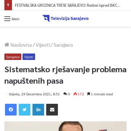
FESTIVALSKA GROZNICA TRESE SARAJEVO: Redovi ispred BKC-a formirani već od 4 ujutro, zvanično počela prodaja ulaznica!
Meni
Naslovna
/
Vijesti
/
Sarajevo
Sarajevo
Vijesti
Sistematsko rješavanje problema
napuštenih pasa
Srijeda, 29 Decembra 2021, 8:51
0
172
1 minute read