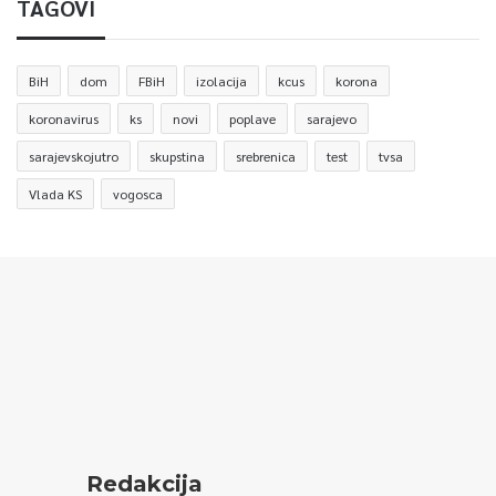
TAGOVI
BiH
dom
FBiH
izolacija
kcus
korona
koronavirus
ks
novi
poplave
sarajevo
sarajevskojutro
skupstina
srebrenica
test
tvsa
Vlada KS
vogosca
Redakcija