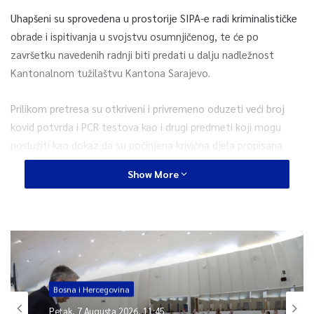
Uhapšeni su sprovedena u prostorije SIPA-e radi kriminalističke
obrade i ispitivanja u svojstvu osumnjičenog, te će po
završetku navedenih radnji biti predati u dalju nadležnost
Kantonalnom tužilaštvu Kantona Sarajevo.
Prilikom pretresa su otkriveni i privremeno oduzeti veći broj
kovid potvrda i PCR testova kao i drugi predmeti koji mogu
poslužiti kao dokaz da su počinjena krivična djela propisana
Krivičnim zakonom Federacije Bosne i Hercegovine, saopćeno
Show More
je iz SIPA-e.
0
Article Rating
Bosna i Hercegovina
Petak, 7 Augusta 2026, 11:45