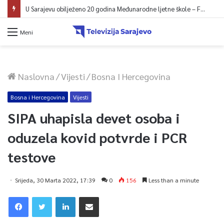
U Sarajevu obilježeno 20 godina Međunarodne ljetne škole – Fokus na izazovima međunarodne pravde
Meni
Naslovna
/
Vijesti
/
Bosna I Hercegovina
Bosna i Hercegovina
Vijesti
SIPA uhapisla devet osoba i
oduzela kovid potvrde i PCR
testove
Srijeda, 30 Marta 2022, 17:39
0
156
Less than a minute