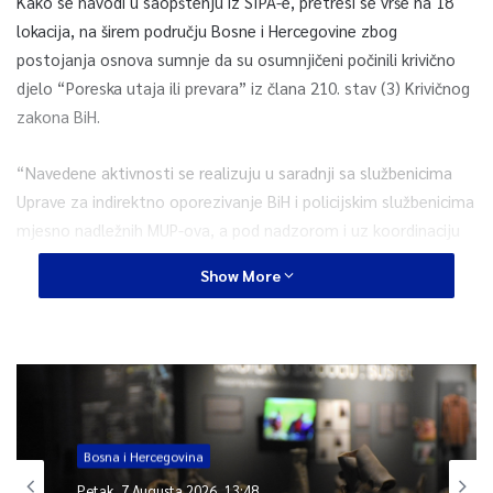
Kako se navodi u saopštenju iz SIPA-e, pretresi se vrše na 18
lokacija, na širem području Bosne i Hercegovine zbog
postojanja osnova sumnje da su osumnjičeni počinili krivično
djelo “Poreska utaja ili prevara” iz člana 210. stav (3) Krivičnog
zakona BiH.
“Navedene aktivnosti se realizuju u saradnji sa službenicima
Uprave za indirektno oporezivanje BiH i policijskim službenicima
mjesno nadležnih MUP-ova, a pod nadzorom i uz koordinaciju
postupajućeg tužioca, Tužilaštva BiH”, stoji u saopštenju.
Show More
Iz SIPA-e navode sa će s obzirom na to da su aktivnosti
policijskih službenika u toku, o detaljima operativne akcije
javnost informisati naknadno.
0
Bosna i Hercegovina
Petak, 7 Augusta 2026, 13:48