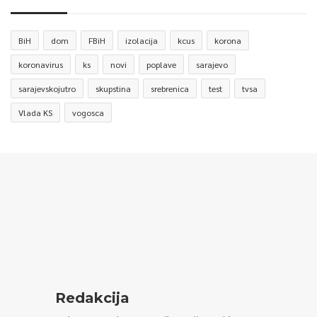
BiH
dom
FBiH
izolacija
kcus
korona
koronavirus
ks
novi
poplave
sarajevo
sarajevskojutro
skupstina
srebrenica
test
tvsa
Vlada KS
vogosca
Redakcija