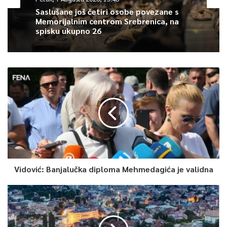
Article Rating
Saslušane još četiri osobe povezane s
Memorijalnim centrom Srebrenica, na
spisku ukupno 26
Vidović: Banjalučka diploma Mehmedagića je validna