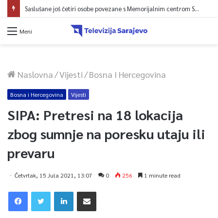
Saslušane još četiri osobe povezane s Memorijalnim centrom Srebrenica, na spisku ukupno 26
Meni
Naslovna
/
Vijesti
/
Bosna I Hercegovina
Bosna i Hercegovina
Vijesti
SIPA: Pretresi na 18 lokacija
zbog sumnje na poresku utaju ili
prevaru
Četvrtak, 15 Jula 2021, 13:07
0
256
1 minute read