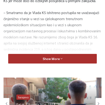
KS jer može doći do ozbiljnih posljedica u primjeni zaključka.
– Smatramo da je Vlada KS ishitreno postupila ne uvažavajući
činjenično stanje u vezi sa cjelokupnom trenutnom
epidemiološkom situacijom kao i u vezi s ukupnom
organizacijom nastavnog procesa i iskustvima s kombinovanim
modelom nastave. Ne razumijemo zbog čega je Vlada KS 16.
aprila na svojoj službenoj internet stranici obznanila da je
sedmična incidenca 219, a istog dana u poslijepodnevnim
satima donijela odluku suprotno smjernicama iz Covid
Show More
semafora Zavoda za javno zdravstvo KS, po kojem se
postupalo u prethodnom periodu i prema kojem se u
slučajevima sedmične incidence preko 185 organizira online
nastava – navode Kantonalnog odbora SSOOiO KS.
Iz tog sindikata smatraju apsolutno neprihvatljivu praksu, koju
Sarajevo
je Vlada uspostavila, “da se ovakvi bitni zaključci donose
petkom, na kraju radne sedmice i u popodnevnim satima šalju
Petak, 7 Augusta 2026, 19:54