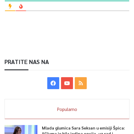
1.000 članova nastavnika izjasnilo se za online nastavu 894 ili
89,40 posto a za nastavu u razredu izjasnilo se 114 nastavnika
ili 11,40 posto – navodi se u saopćenju Kantonalnog odbora
Kantona Sarajevo SSVOONKBiH, koje je uputio predsjednik
Sindikata srednjeg i visokog obrazovanja Faruk Bešlić.
5
PRATITE NAS NA
Article Rating
Popularno
Mlada glumica Sara Seksan u emisiji Špica:
“Gluma je bila jedina opcija, uz rad i