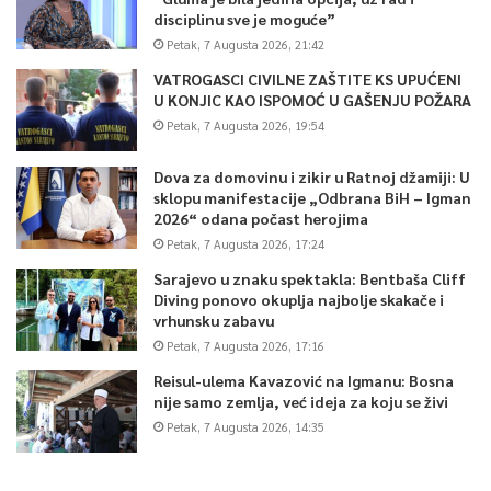
disciplinu sve je moguće”
Petak, 7 Augusta 2026, 21:42
VATROGASCI CIVILNE ZAŠTITE KS UPUĆENI
U KONJIC KAO ISPOMOĆ U GAŠENJU POŽARA
Petak, 7 Augusta 2026, 19:54
Dova za domovinu i zikir u Ratnoj džamiji: U
sklopu manifestacije „Odbrana BiH – Igman
2026“ odana počast herojima
Petak, 7 Augusta 2026, 17:24
Sarajevo u znaku spektakla: Bentbaša Cliff
Diving ponovo okuplja najbolje skakače i
vrhunsku zabavu
Petak, 7 Augusta 2026, 17:16
Reisul-ulema Kavazović na Igmanu: Bosna
nije samo zemlja, već ideja za koju se živi
Petak, 7 Augusta 2026, 14:35