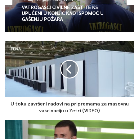
školama i da vrijede od narednog ponedjeljka”.
VATROGASCI CIVILNE ZAŠTITE KS
UPUĆENI U KONJIC KAO ISPOMOĆ U
GAŠENJU POŽARA
– Da li se time želi spriječiti da ovakve odluke problematiziraju
oni kojih se najviše tiče i koji provode odluke Vlade Kantona
Sarajevo? Pitamo se da li je Vlada Kantona Sarajevo pomenuti
Zaključak donijela uz punu saglasnost Kriznog štaba ili je sebi
dala ingerencije Kriznog štaba pa nam on više i ne treba?! –
navodi se u saopćenju.
Uputili su ozbiljno upozorenje Vladi i Ministarstvu za odgoj i
obrazovanje KS zbog mogućih posljedica koje može
prouzrokovati pomenuti zaključak.
U toku završeni radovi na pripremama za masovnu
vakcinaciju u Zetri (VIDEO)
– Prosvjetni radnici još uvijek nisu vakcinisani niti im je poznato
kada će do toga doći, a od njih se očekuje da svakodnevno
budu u direktnom kontaktu s desetinama učenika. Sindikat
podržava stavove Udruženja vijeća roditelja učenika osnovnih i