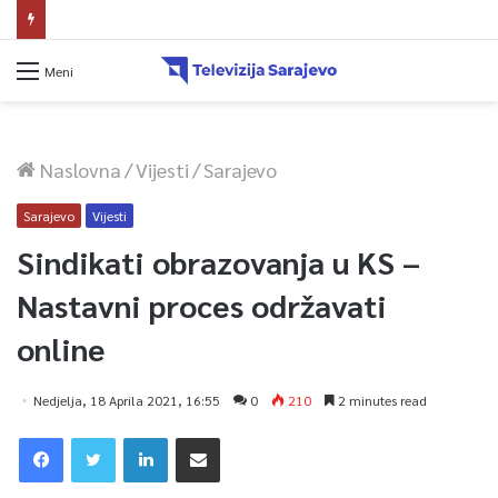
Dova za domovinu i zikir u Ratnoj džamiji: U sklopu manifestacije „Odbrana BiH – Igman 2026“ odana počast herojima
Meni
Naslovna
/
Vijesti
/
Sarajevo
Sarajevo
Vijesti
Sindikati obrazovanja u KS –
Nastavni proces održavati
online
Nedjelja, 18 Aprila 2021, 16:55
0
210
2 minutes read