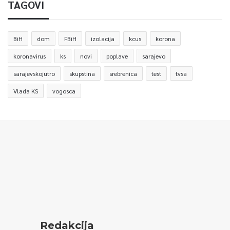
TAGOVI
BiH
dom
FBiH
izolacija
kcus
korona
koronavirus
ks
novi
poplave
sarajevo
sarajevskojutro
skupstina
srebrenica
test
tvsa
Vlada KS
vogosca
Redakcija