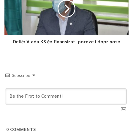
srednjih škola Kantona Sarajevo iznesene u saopćenju
Udruženja 17. aprila. Pozivamo Vladu Kantona Sarajevo da
odmah poništi pomenuti Zaključak i donese odluku da se
nastavni proces odvija online sve dok epidemiološka situacija
ne bude povoljna i sigurna, odnosno sve dok se sedmična
Delić: Vlada KS će finansirati poreze i doprinose
incidenca ne smanji ispod 85 – navodi se u saopćenju koje je
uputio predsjednik Samostalnog sindikata osnovnog
obrazovanja i odgoja u KS Saudin Sivro.
Kantonalni odbor Kantona Sarajevo Sindikata srednjeg i
Subscribe
visokog obrazovanja, odgoja, nauke i kulture Bosne i
Hercegovine (SSVOONKBiH) oglasio se saopćenjem za javnost
koji se odnosi na Zaključak Vlade KS o novom načinu
organizovanja nastave.
– Na osnovu provedene ankete među nastavnicima članovima
Sindikata srednjeg obrazovanja, provedenom anketom od
0
COMMENTS