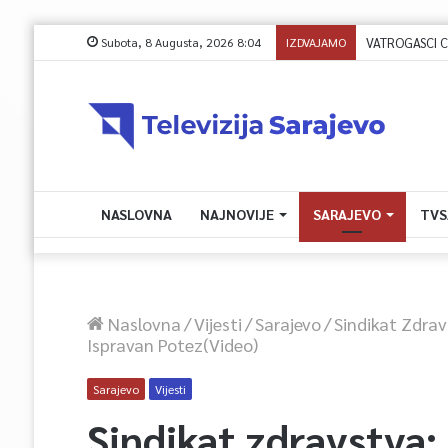
Subota, 8 Augusta, 2026 8:04
IZDVAJAMO
NASLOVNA
NAJNOVIJE
SARAJEVO
TVS
Naslovna
/
Vijesti
/
Sarajevo
/
Sindikat Zdrav
Ispravan Potez(Video)
Sarajevo
Vijesti
Sindikat zdravstva