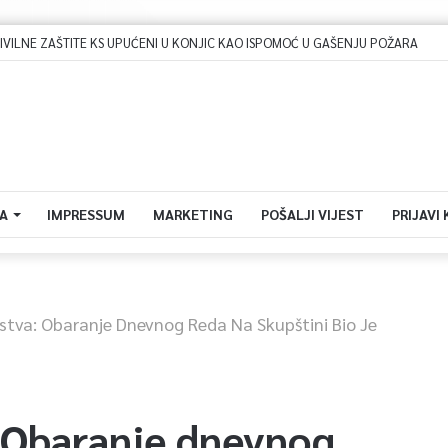
Dova za domovinu i zikir u Ratnoj džamiji: U sklopu manifestacije „Odbrana BiH – Igman 2026“ odana počast herojima
A
IMPRESSUM
MARKETING
POŠALJI VIJEST
PRIJAVI
stva: Obaranje Dnevnog Reda Na Skupštini Bio Je
: Obaranje dnevnog