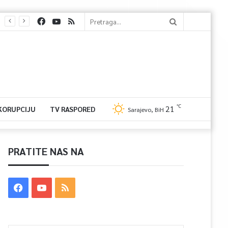
℃
21
 KORUPCIJU
TV RASPORED
Sarajevo, BiH
PRATITE NAS NA