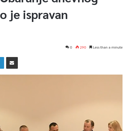
o je ispravan
0
290
Less than a minute