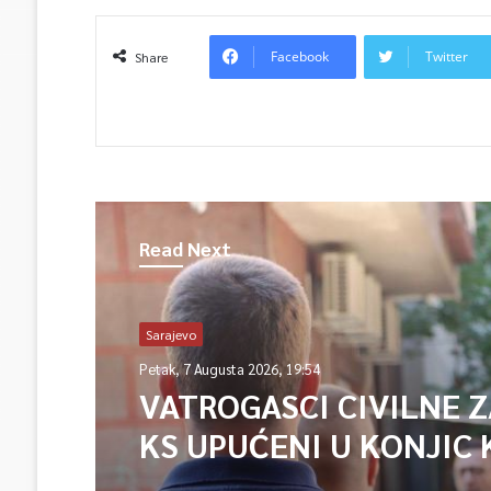
Facebook
Twitter
Share
Read Next
Sarajevo
Petak, 7 Augusta 2026, 19:54
VATROGASCI CIVILNE 
KS UPUĆENI U KONJIC 
ISPOMOĆ U GAŠENJU 