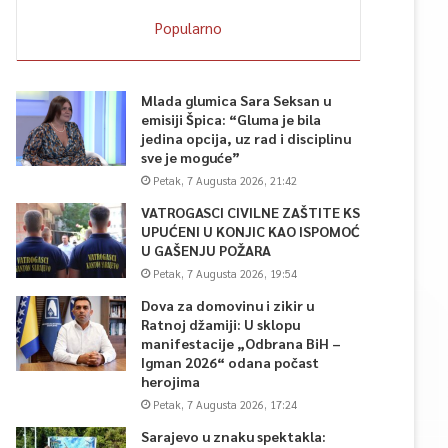
Popularno
Mlada glumica Sara Seksan u
emisiji Špica: “Gluma je bila
jedina opcija, uz rad i disciplinu
sve je moguće”
Petak, 7 Augusta 2026, 21:42
VATROGASCI CIVILNE ZAŠTITE KS
UPUĆENI U KONJIC KAO ISPOMOĆ
U GAŠENJU POŽARA
Petak, 7 Augusta 2026, 19:54
Dova za domovinu i zikir u
Ratnoj džamiji: U sklopu
manifestacije „Odbrana BiH –
Igman 2026“ odana počast
herojima
Petak, 7 Augusta 2026, 17:24
Sarajevo u znaku spektakla: