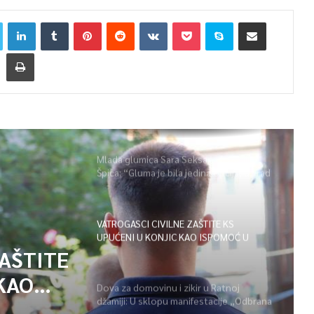
Mlada glumica Sara Seksan u emisiji
Špica: “Gluma je bila jedina opcija, uz rad
i disciplinu sve je moguće”
VATROGASCI CIVILNE ZAŠTITE KS
UPUĆENI U KONJIC KAO ISPOMOĆ U
GAŠENJU POŽARA
ZAŠTITE
KAO
Dova za domovinu i zikir u Ratnoj
džamiji: U sklopu manifestacije „Odbrana
POŽARA
BiH – Igman 2026“ odana počast