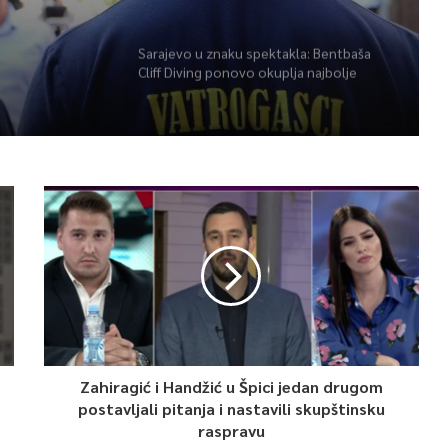
herojima
Sarajevo u znaku spektakla: Bentbaša
Cliff Diving ponovo okuplja najbolje
skakače i vrhunsku zabavu
Zahiragić i Handžić u Špici jedan drugom
postavljali pitanja i nastavili skupštinsku
raspravu