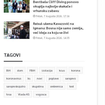
Bentbaša Cliff Diving ponovo
okuplja najbolje skakače i
vrhunsku zabavu
Petak, 7 Augusta 2026, 17:16
Reisul-ulema Kavazović na
Igmanu: Bosna nije samo zemlja,
već ideja za koju se živi
Petak, 7 Augusta 2026, 14:35
TAGOVI
BiH
dom
FBiH
izolacija
kcus
korona
koronavirus
ks
novi
poplave
sarajevo
sarajevskojutro
skupstina
srebrenica
test
tvsa
Vlada KS
vogosca