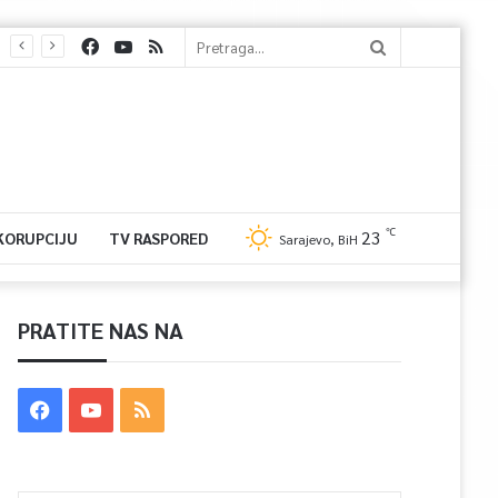
℃
23
 KORUPCIJU
TV RASPORED
Sarajevo, BiH
PRATITE NAS NA