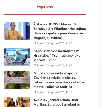
Popularno
Žiško o 2. KUNST Market &
Sarajevo Art Pikniku: “Nastojimo
da svake godine ponudimo više
događaja” (video)
Srijeda, 5 Augusta 2026, 21:46
Kapo i Barlov o medaljama iz
Hrvatske: “Trenirali smo jako.
Vjerovali smo”
Srijeda, 5 Augusta 2026, 21:06
Ministarstvo saobraćaja KS:
Završena revizija projekta,
uskoro javna nabavka za obnovu
mosta u ulici Ive Andrića
Srijeda, 5 Augusta 2026, 19:18
Avdić u Vijećnici primio Dinu
Merlina: Sarajevo i građani su