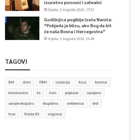
izuzetno ponosni i zahvalni
Srijeda, 5 Augusta 2026, 17:51
Godišnjica pogibije Izeta Nanića:
“Pobjeda je blizu, ako Bog da bit
će naša Bosna i Hercegovina”
Srijeda, 5 Augusta 2026, 15:49
TAGOVI
BiH
dom
FBiH
izolacija
kcus
korona
koronavirus
ks
novi
poplave
sarajevo
sarajevskojutro
skupstina
srebrenica
test
tvsa
Vlada KS
vogosca