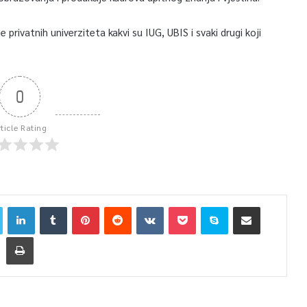
privatnih univerziteta kakvi su IUG, UBIS i svaki drugi koji
0
rticle Rating