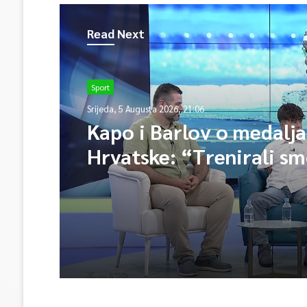
Read Next
Sport
Srijeda, 5 Augusta 2026, 21:06
Kapo i Barlov o medalj
Hrvatske: “Trenirali sm
Vjerovali smo”