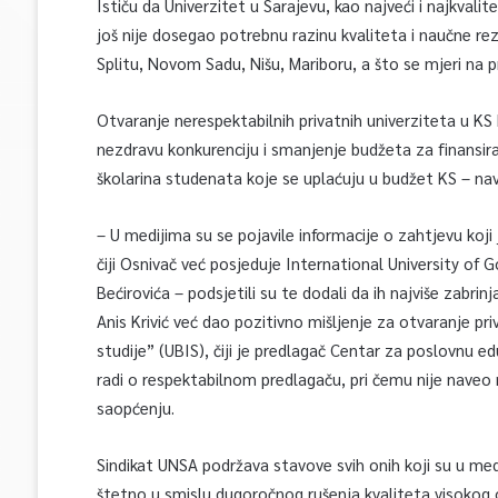
Ističu da Univerzitet u Sarajevu, kao najveći i najkvalite
još nije dosegao potrebnu razinu kvaliteta i naučne rez
Splitu, Novom Sadu, Nišu, Mariboru, a što se mjeri na pr
Otvaranje nerespektabilnih privatnih univerziteta u KS 
nezdravu konkurenciju i smanjenje budžeta za finansiran
školarina studenata koje se uplaćuju u budžet KS – nav
– U medijima su se pojavile informacije o zahtjevu koji
čiji Osnivač već posjeduje International University of G
Bećirovića – podsjetili su te dodali da ih najviše zabri
Anis Krivić već dao pozitivno mišljenje za otvaranje pri
studije” (UBIS), čiji je predlagač Centar za poslovnu e
radi o respektabilnom predlagaču, pri čemu nije naveo n
saopćenju.
Sindikat UNSA podržava stavove svih onih koji su u med
štetno u smislu dugoročnog rušenja kvaliteta visokog o