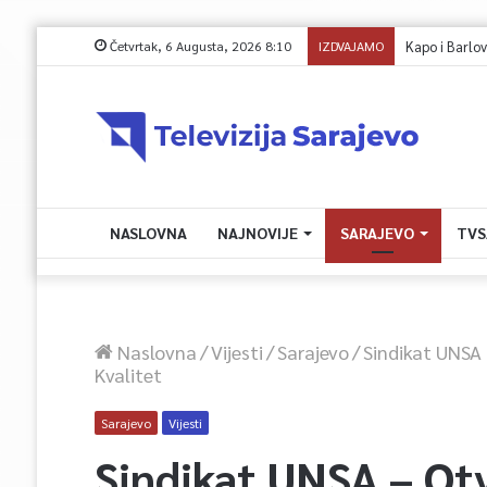
Četvrtak, 6 Augusta, 2026 8:10
IZDVAJAMO
Kapo i Barlov o 
NASLOVNA
NAJNOVIJE
SARAJEVO
TVS
Naslovna
/
Vijesti
/
Sarajevo
/
Sindikat UNSA 
Kvalitet
Sarajevo
Vijesti
Sindikat UNSA – Ot