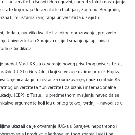
tniji univerzitet u Bosni i Hercegovini, i pored stalnih nastojanja
ultate koji imaju Univerziteti u Ljubljani, Zagrebu, Beogradu,
iznatijim listama rangiranja univerziteta u svijetu.
bi, dodaju, narušilo kvalitet visokog obrazovanja, proizvelo
je Univerziteta u Sarajevu uslijed smanjenja upisnina i
ode iz Sindikata.
 je predat Vladi KS za otvaranje novog privatnog univerziteta,
oražde (IUG) u Goraždu, i koji se vezuje uz ime prof.dr. Hajriza
njava činjenica da je ministar za obrazovanje, nauku i mlade KS
vatnog univerziteta “Univerzitet za biznis i internacionalne
dukaciju (CEP) iz Tuzle, i u predmetnom mišljenju naveo da se
ikakve argumente koji idu u prilog takvoj tvrdnji – navodi se u
ijima ukazali da je otvaranje IUG-a u Sarajevu nepotrebno i
brazovanja i produkcije kadrova upitnog znanja i vještina.