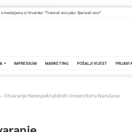
medaljama iz Hrvatske: “Trenirali smo jako. Vjerovali smo”
A
IMPRESSUM
MARKETING
POŠALJI VIJEST
PRIJAVI
– Otvaranje Nerespektabilnih Univerziteta Narušava
varanje