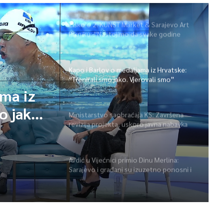
Žiško o 2. KUNST Market & Sarajevo Art
Pikniku: “Nastojimo da svake godine
ponudimo više događaja” (video)
Kapo i Barlov o medaljama iz Hrvatske:
“Trenirali smo jako. Vjerovali smo”
ama iz
o jako.
Ministarstvo saobraćaja KS: Završena
revizija projekta, uskoro javna nabavka
za obnovu mosta u ulici Ive Andrića
Avdić u Vijećnici primio Dinu Merlina:
Sarajevo i građani su izuzetno ponosni i
zahvalni