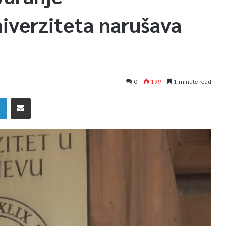
iverziteta narušava
0
199
1 minute read