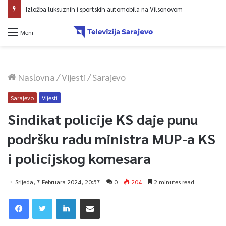
Izložba luksuznih i sportskih automobila na Vilsonovom
Meni
Naslovna
/
Vijesti
/
Sarajevo
Sarajevo
Vijesti
Sindikat policije KS daje punu
podršku radu ministra MUP-a KS
i policijskog komesara
Srijeda, 7 Februara 2024, 20:57
0
204
2 minutes read