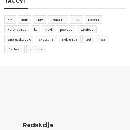
TAGOVI
BiH
dom
FBiH
izolacija
kcus
korona
koronavirus
ks
novi
poplave
sarajevo
sarajevskojutro
skupstina
srebrenica
test
tvsa
Vlada KS
vogosca
Redakcija