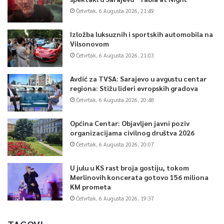
Sarajevo poručuje građanima da, i pored brojnih izazova sa
Četvrtak, 6 Augusta 2026, 21:49
kojima se policijski službenici svakodnevno suočavaju u svom
Izložba luksuznih i sportskih automobila na
radu, mogu računati na policiju Kantona Sarajevo koja će i
Vilsonovom
dalje unapređivati stanje sigurnosti i postizati najviše
Četvrtak, 6 Augusta 2026, 21:03
optimalne ciljeve u okviru svojih nadležnosti – saopštili su iz
Sindikata policije.
Avdić za TVSA: Sarajevo u avgustu centar
regiona: Stižu lideri evropskih gradova
Četvrtak, 6 Augusta 2026, 20:48
0
Općina Centar: Objavljen javni poziv
organizacijama civilnog društva 2026
Article Rating
Četvrtak, 6 Augusta 2026, 20:07
U julu u KS rast broja gostiju, tokom
Merlinovih koncerata gotovo 156 miliona
KM prometa
Četvrtak, 6 Augusta 2026, 19:37