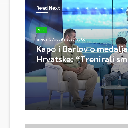
Read Next
Sport
Srijeda, 5 Augusta 2026, 21:06
Kapo i Barlov o medalj
Hrvatske: “Trenirali sm
Vjerovali smo”