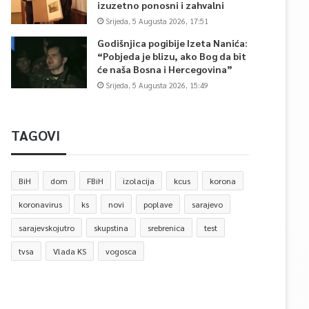
izuzetno ponosni i zahvalni
Srijeda, 5 Augusta 2026, 17:51
Godišnjica pogibije Izeta Nanića:
“Pobjeda je blizu, ako Bog da bit
će naša Bosna i Hercegovina”
Srijeda, 5 Augusta 2026, 15:49
TAGOVI
BiH
dom
FBiH
izolacija
kcus
korona
koronavirus
ks
novi
poplave
sarajevo
sarajevskojutro
skupstina
srebrenica
test
tvsa
Vlada KS
vogosca