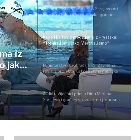
Žiško o 2. KUNST Market & Sarajevo Art
Pikniku: “Nastojimo da svake godine
ponudimo više događaja” (video)
Kapo i Barlov o medaljama iz Hrvatske:
“Trenirali smo jako. Vjerovali smo”
ama iz
o jako.
Ministarstvo saobraćaja KS: Završena
revizija projekta, uskoro javna nabavka
za obnovu mosta u ulici Ive Andrića
Avdić u Vijećnici primio Dinu Merlina:
Sarajevo i građani su izuzetno ponosni i
zahvalni