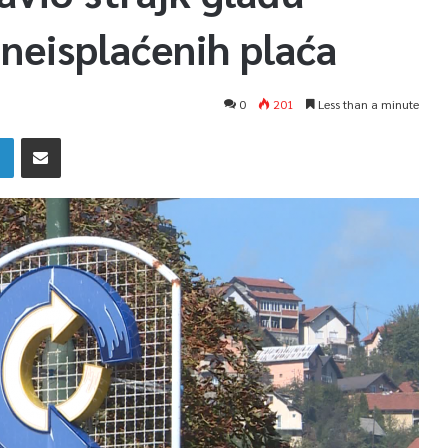
neisplaćenih plaća
0
201
Less than a minute