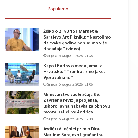
Popularno
Žiško o 2. KUNST Market &
Sarajevo Art Pikniku: “Nastojimo
da svake godine ponudimo više
događaja” (video)
Srijeda, 5 Augusta 2026, 21:46
Kapo i Barlov o medaljama iz
Hrvatske: “Trenirali smo jako.
Vjerovali smo”
Srijeda, 5 Augusta 2026, 21:06
Ministarstvo saobraćaja KS:
Završena revizija projekta,
uskoro javna nabavka za obnovu
mosta u ulici Ive Andrića
Srijeda, 5 Augusta 2026, 19:18
Avdić u Vijećnici primio Dinu
Merlina: Sarajevo i građani su