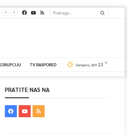
℃
23
 KORUPCIJU
TV RASPORED
Sarajevo, BiH
PRATITE NAS NA