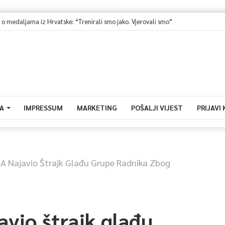
medaljama iz Hrvatske: “Trenirali smo jako. Vjerovali smo”
A
IMPRESSUM
MARKETING
POŠALJI VIJEST
PRIJAVI
-A Najavio Štrajk Glađu Grupe Radnika Zbog
avio štrajk glađu