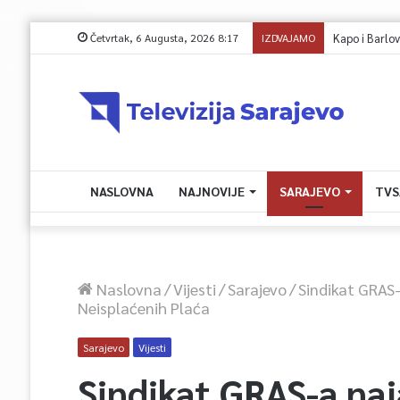
Četvrtak, 6 Augusta, 2026 8:17
IZDVAJAMO
Kapo i Barlov o 
NASLOVNA
NAJNOVIJE
SARAJEVO
TVS
Naslovna
/
Vijesti
/
Sarajevo
/
Sindikat GRAS
Neisplaćenih Plaća
Sarajevo
Vijesti
Sindikat GRAS-a naj