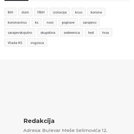
BiH
dom
FBiH
izolacija
kcus
korona
koronavirus
ks
novi
poplave
sarajevo
sarajevskojutro
skupstina
srebrenica
test
tvsa
Vlada KS
vogosca
Redakcija
Adresa: Bulevar Meše Selimovića 12,