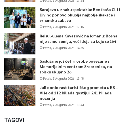
Petak, 7 Augusta 2026, 17:24
Sarajevo u znaku spektakla: Bentbaša Cliff
Diving ponovo okuplja najbolje skakače i
vrhunsku zabavu
Petak, 7 Augusta 2026, 17:16
Reisul-ulema Kavazović na Igmanu: Bosna
nije samo zemlja, već ideja za koju se živi
Petak, 7 Augusta 2026, 14:35
Saslušane još četiri osobe povezane s
Memorijalnim centrom Srebrenica, na
spisku ukupno 26
Petak, 7 Augusta 2026, 13:48
Juli donio rast turističkog prometa u KS –
Više od 112 hiljada gostiju i 241 hiljada
noćenja
Petak, 7 Augusta 2026, 13:44
TAGOVI