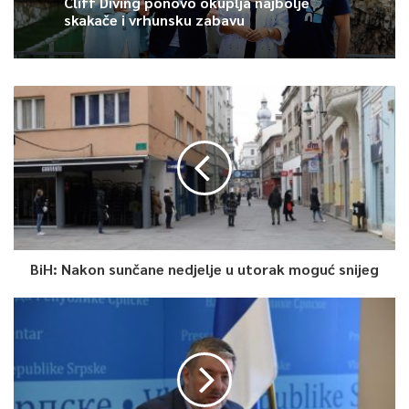
Cliff Diving ponovo okuplja najbolje
osoba, potom izolacijom pozitivnih osoba i ograničavanjem
skakače i vrhunsku zabavu
broja zaraženih do potpunog prestanka pandemije.
0
Article Rating
BiH: Nakon sunčane nedjelje u utorak moguć snijeg