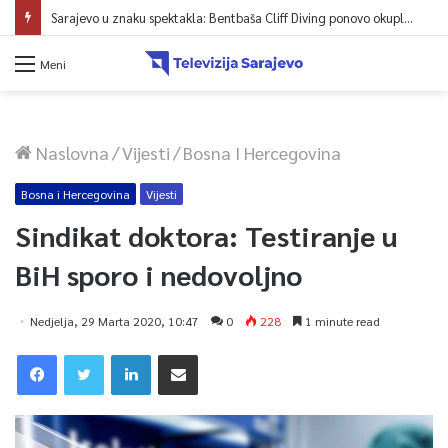
Sarajevo u znaku spektakla: Bentbaša Cliff Diving ponovo okuplja najbolje skakače i vrhunsku zabavu
Meni
Naslovna
/
Vijesti
/
Bosna I Hercegovina
Bosna i Hercegovina
Vijesti
Sindikat doktora: Testiranje u
BiH sporo i nedovoljno
Nedjelja, 29 Marta 2020, 10:47
0
228
1 minute read