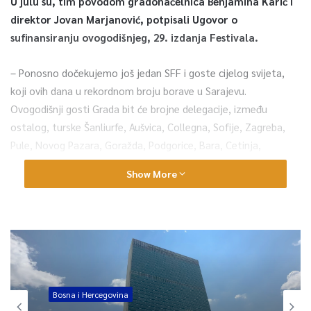
U julu su, tim povodom gradonačelnica Benjamina Karić i
direktor Jovan Marjanović, potpisali Ugovor o
sufinansiranju ovogodišnjeg, 29. izdanja Festivala.
– Ponosno dočekujemo još jedan SFF i goste cijelog svijeta,
koji ovih dana u rekordnom broju borave u Sarajevu.
Ovogodišnji gosti Grada bit će brojne delegacije, između
ostalog, turske Šanliurfe, Aušvica, Collegna, Sofije, Zagreba,
Pule, Novog Pazara, Goražda, Podgorice, Bara, Cetinja,
Ogulina… – navode za Fenu iz Grada Sarajevo.
Show More
Kako naglašavaju, Sarajevo je od 2019. godine dobitnik
UNESCO Grad filma, te ovogodišnji dobitnik prve nagrade
Global Production u kategoriji najboljeg grada filma.
– To nam daje dodatnu obavezu da opravdamo rejting koji
imamo na međunarodnoj sceni, ali i među brojnim ljubiteljima i
Bosna i Hercegovina
poznavaocima sedme umjetnosti. Pozivamo sugrađane da, kao