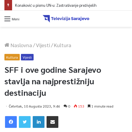
Konaković u pismu UN-u: Zastrašivanje preživjelih
Meni
Naslovna
/
Vijesti
/
Kultura
Kultura
Vijesti
SFF i ove godine Sarajevo
stavlja na najprestižniju
destinaciju
Četvrtak, 10 Augusta 2023, 9:46
0
153
1 minute read