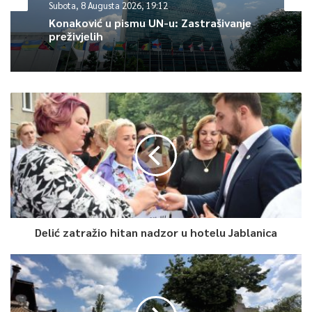
Subota, 8 Augusta 2026, 19:12
i uvijek, budu dobri domaćini svim našim gostima – ističu iz
Konaković u pismu UN-u: Zastrašivanje
Grada Sarajevo.
preživjelih
0
Article Rating
Delić zatražio hitan nadzor u hotelu Jablanica