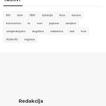
BiH
dom
FBiH
izolacija
kcus
korona
koronavirus
ks
novi
poplave
sarajevo
sarajevskojutro
skupstina
srebrenica
test
tvsa
Vlada KS
vogosca
Redakcija