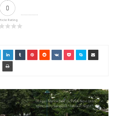
0
rticle Rating
Dragan Marinković za TVSA: Novi ljetni
spektakl u Sarajevu “Tabia at Night”