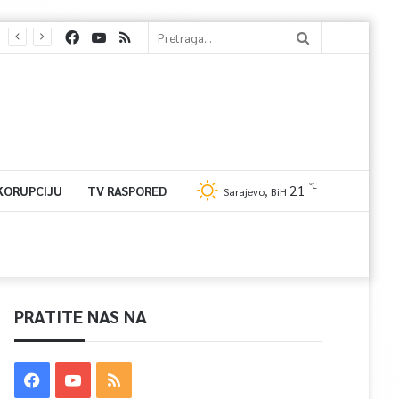
℃
21
 KORUPCIJU
TV RASPORED
Sarajevo, BiH
PRATITE NAS NA