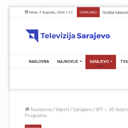
Petak, 7 Augusta, 2026 7:13
IZDVAJAMO
Izložba luksuznih 
NASLOVNA
NAJNOVIJE
SARAJEVO
TVS
Naslovna
/
Vijesti
/
Sarajevo
/
SFF – 35 Svjets
Programu
Sarajevo