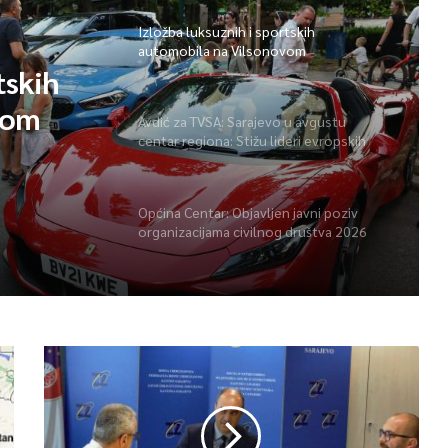
Izložba luksuznih i sportskih
automobila na Vilsonovom
tskih
vom
Avdić za TVSA: Sarajevo u avgustu
centar regiona: Stižu lideri evropskih
gradova
Općina Centar: Objavljen javni poziv
organizacijama civilnog društva 2026