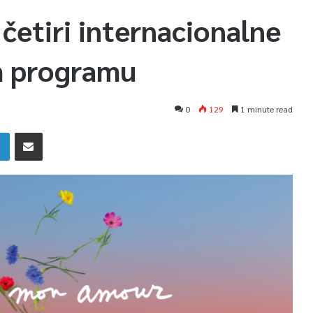
 četiri internacionalne
m programu
0
129
1 minute read