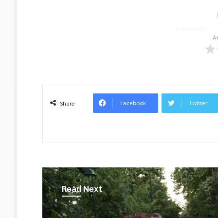
A
Facebook
Twitter
Share
Read Next