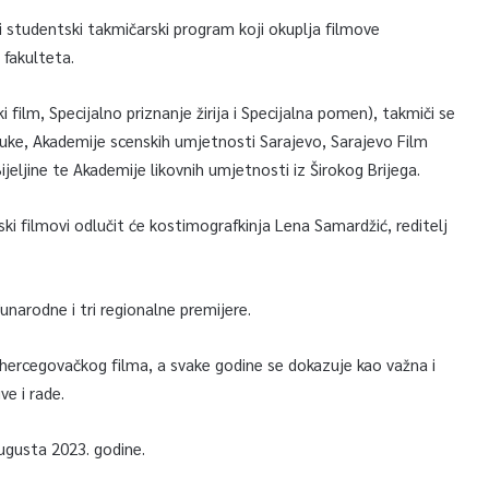
studentski takmičarski program koji okuplja filmove
fakulteta.
 film, Specijalno priznanje žirija i Specijalna pomen), takmiči se
uke, Akademije scenskih umjetnosti Sarajevo, Sarajevo Film
jeljine te Akademije likovnih umjetnosti iz Širokog Brijega.
i filmovi odlučit će kostimografkinja Lena Samardžić, reditelj
unarodne i tri regionalne premijere.
ohercegovačkog filma, a svake godine se dokazuje kao važna i
e i rade.
augusta 2023. godine.