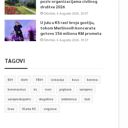
poziv organizacijama civilnog
društva 2026
Četvrtak, 6 Augusta 2026, 20:07
U julu u KS rast broja gostiju,
tokom Merlinovih koncerata
gotovo 156 miliona KM prometa
Četvrtak, 6 Augusta 2026, 19:37
TAGOVI
BiH
dom
FBiH
izolacija
kcus
korona
koronavirus
ks
novi
poplave
sarajevo
sarajevskojutro
skupstina
srebrenica
test
tvsa
Vlada KS
vogosca