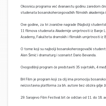
Okosnicu programa već dvanaestu godinu zaredom čini 
studenata bosanskohercegovačkih filmskih akademija i 
Ove godine, za tri zvanične nagrade (Najbolji studentski
11 filmova studenata Akademije umjetnosti iz Banje L
Academy, Fakulteta dramskih i filmskih umjetnosti iz Bi
O tome koji su najbolji bosanskohercegovački studentsk
Alen Šimić i dramaturg i scenarist Dario Bevanda.
Ovogodišnji program će predstaviti 35 svjetskih, 4 međ
BH Film je program koji za cilj ima promociju bosansk
neizostavna platforma za bh. autore bez obzira gdje živ
29. Sarajevo Film Festival bit će održan od 11. do 18. 