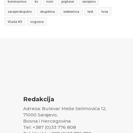
koronavirus
ks
novi
poplave
sarajevo
sarajevskojutro
skupstina
srebrenica
test
tvsa
Vlada KS
vogosca
Redakcija
Adresa: Bulevar Meše Selimovića 12,
71000 Sarajevo,
Bosna i Hercegovina
Tel: +387 (0)33 776 808