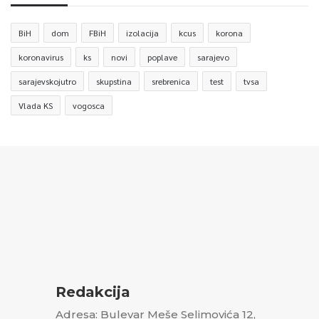
BiH
dom
FBiH
izolacija
kcus
korona
koronavirus
ks
novi
poplave
sarajevo
sarajevskojutro
skupstina
srebrenica
test
tvsa
Vlada KS
vogosca
Redakcija
Adresa: Bulevar Meše Selimovića 12,