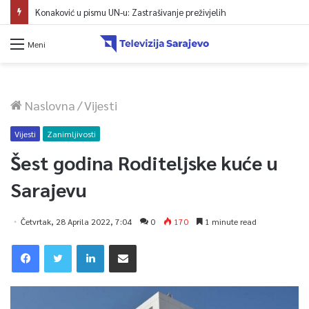
Konaković u pismu UN-u: Zastrašivanje preživjelih
Meni
Naslovna
/
Vijesti
Vijesti
Zanimljivosti
Šest godina Roditeljske kuće u
Sarajevu
Četvrtak, 28 Aprila 2022, 7:04
0
170
1 minute read