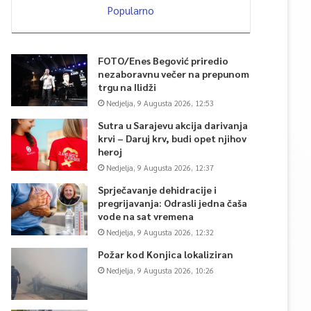
Popularno
FOTO/Enes Begović priredio
nezaboravnu večer na prepunom
trgu na Ilidži
Nedjelja, 9 Augusta 2026, 12:53
Sutra u Sarajevu akcija darivanja
krvi – Daruj krv, budi opet njihov
heroj
Nedjelja, 9 Augusta 2026, 12:37
Sprječavanje dehidracije i
pregrijavanja: Odrasli jedna čaša
vode na sat vremena
Nedjelja, 9 Augusta 2026, 12:32
Požar kod Konjica lokaliziran
Nedjelja, 9 Augusta 2026, 10:26