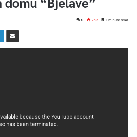
m domu “Bjelave”
0
259
1 minute read