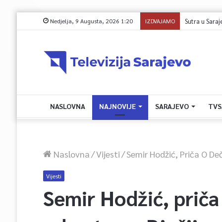
Nedjelja, 9 Augusta, 2026 1:20
IZDVAJAMO
Sprječavanje d
NASLOVNA
NAJNOVIJE
SARAJEVO
TVS
Naslovna
/
Vijesti
/
Semir Hodžić, Priča O De
Vijesti
Semir Hodžić, priča 