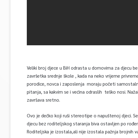
Veliki broj djece u BiH odrasta u domovima za djecu 
završetka srednje škole , kada na neko vrijeme privre
porodice, novca i zaposlenja moraju početi samostalni ž
pitanja, sa kakvim se i većina odraslih teško nosi. Naž
završava sretno.
Ovo je dečko koji ruši stereotipe o napuštenoj djeci. S
djecu bez roditeljskog staranja biva ostavljen po rođenj
Roditeljska je izostala,ali nije izostala pažnja brojni