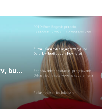
FOTO/Enes Begović priredio
nezaboravnu večer na prepunom trgu
na Ilidži
Sutra u Sarajevu akcija darivanja krvi –
Daruj krv, budi opet njihov heroj
rv, budi
Sprječavanje dehidracije i pregrijavanja:
Odrasli jedna čaša vode na sat vremena
Požar kod Konjica lokaliziran