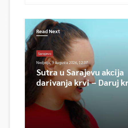
Read Next
Sarajevo
Nedjelja, 9 Augusta 2026, 12:37
Sutra u Sarajevu akcija
darivanja krvi – Daruj k
opet njihov heroj