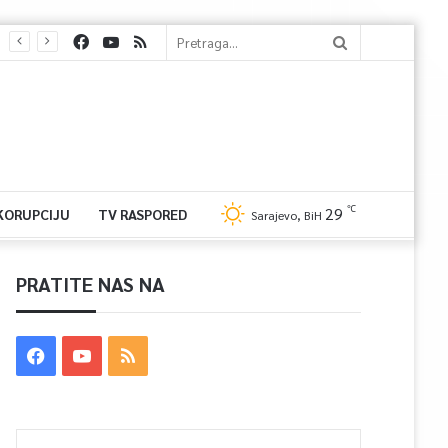
℃
29
 KORUPCIJU
TV RASPORED
Sarajevo, BiH
PRATITE NAS NA