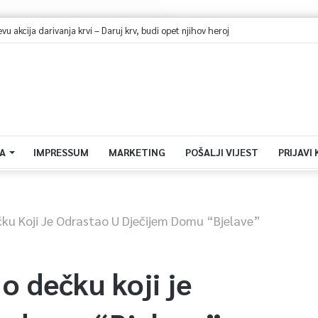
ehidracije i pregrijavanja: Odrasli jedna čaša vode na sat vremena
A
IMPRESSUM
MARKETING
POŠALJI VIJEST
PRIJAVI
čku Koji Je Odrastao U Dječijem Domu “Bjelave”
o dečku koji je