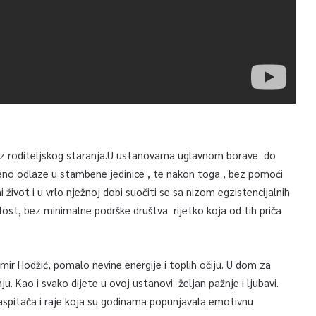
bez roditeljskog staranja.U ustanovama uglavnom borave do
meno odlaze u stambene jedinice , te nakon toga , bez pomoći
ivot i u vrlo nježnoj dobi suočiti se sa nizom egzistencijalnih
alost, bez minimalne podrške društva rijetko koja od tih priča
emir Hodžić, pomalo nevine energije i toplih očiju. U dom za
u. Kao i svako dijete u ovoj ustanovi željan pažnje i ljubavi.
h vaspitača i raje koja su godinama popunjavala emotivnu