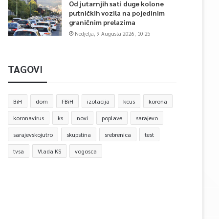
Od jutarnjih sati duge kolone
putničkih vozila na pojedinim
graničnim prelazima
Nedjelja, 9 Augusta 2026, 10:25
TAGOVI
BiH
dom
FBiH
izolacija
kcus
korona
koronavirus
ks
novi
poplave
sarajevo
sarajevskojutro
skupstina
srebrenica
test
tvsa
Vlada KS
vogosca