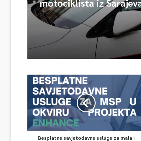
nezaboravnu večer na
prepunom trgu na Ilidži
Poginuo 42-godišnji
motociklista iz Sarajev
udario u ogradu magist
puta
Besplatne savjetodavne usluge za mala i