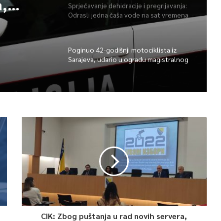
Sprječavanje dehidracije i pregrijavanja:
Odrasli jedna čaša vode na sat vremena
Poginuo 42-godišnji motociklista iz
Sarajeva, udario u ogradu magistralnog
a,
puta
ralnog
CIK: Zbog puštanja u rad novih servera,