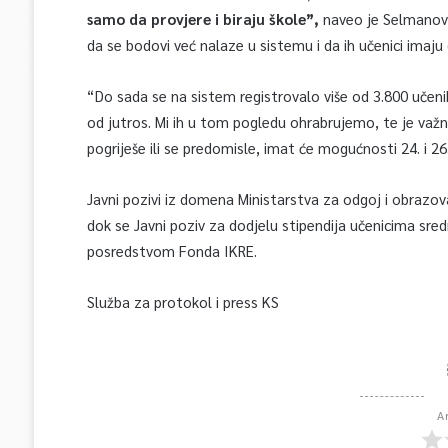
samo da provjere i biraju škole”,
naveo je Selmanovi
da se bodovi već nalaze u sistemu i da ih učenici imaj
“Do sada se na sistem registrovalo više od 3.800 učenika,
od jutros. Mi ih u tom pogledu ohrabrujemo, te je važ
pogriješe ili se predomisle, imat će mogućnosti 24. i 2
Javni pozivi iz domena Ministarstva za odgoj i obrazov
dok se Javni poziv za dodjelu stipendija učenicima sredn
posredstvom Fonda IKRE.
Služba za protokol i press KS
A