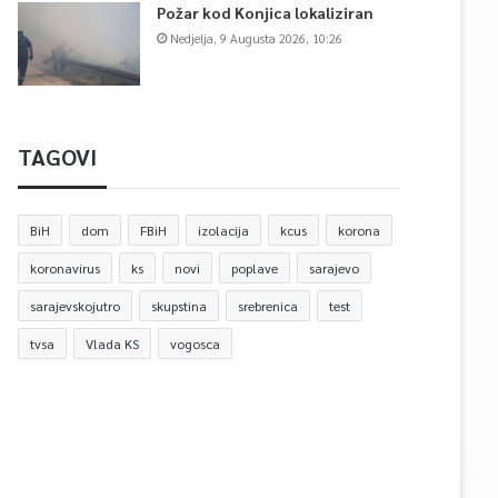
Požar kod Konjica lokaliziran
Nedjelja, 9 Augusta 2026, 10:26
TAGOVI
BiH
dom
FBiH
izolacija
kcus
korona
koronavirus
ks
novi
poplave
sarajevo
sarajevskojutro
skupstina
srebrenica
test
tvsa
Vlada KS
vogosca