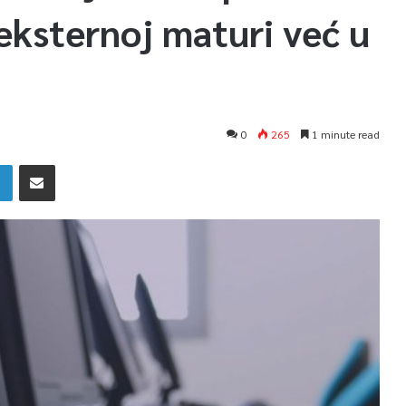
 eksternoj maturi već u
0
265
1 minute read