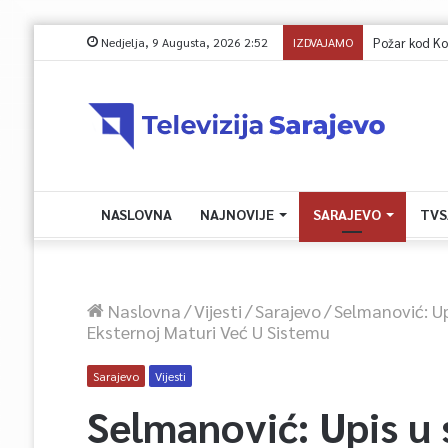
Nedjelja, 9 Augusta, 2026 2:52
IZDVAJAMO
Požar kod Kon
NASLOVNA
NAJNOVIJE
SARAJEVO
TVS
Naslovna
/
Vijesti
/
Sarajevo
/
Selmanović: Up
Eksternoj Maturi Već U Sistemu
Sarajevo
Vijesti
Selmanović: Upis u 