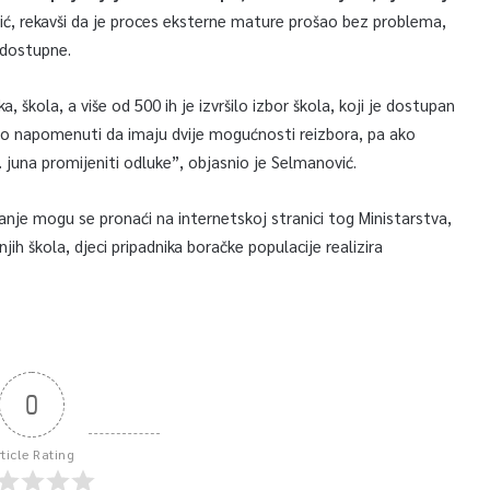
ć, rekavši da je proces eksterne mature prošao bez problema,
u dostupne.
 škola, a više od 500 ih je izvršilo izbor škola, koji je dostupan
no napomenuti da imaju dvije mogućnosti reizbora, pa ako
6. juna promijeniti odluke”, objasnio je Selmanović.
anje mogu se pronaći na internetskoj stranici tog Ministarstva,
jih škola, djeci pripadnika boračke populacije realizira
0
rticle Rating