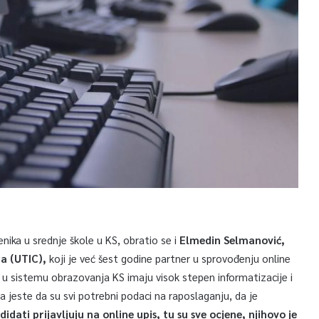
ika u srednje škole u KS, obratio se i
Elmedin Selmanović,
ra (UTIC),
koji je već šest godine partner u sprovođenju online
i u sistemu obrazovanja KS imaju visok stepen informatizacije i
a jeste da su svi potrebni podaci na raposlaganju, da je
didati prijavljuju na online upis, tu su sve ocjene, njihovo je