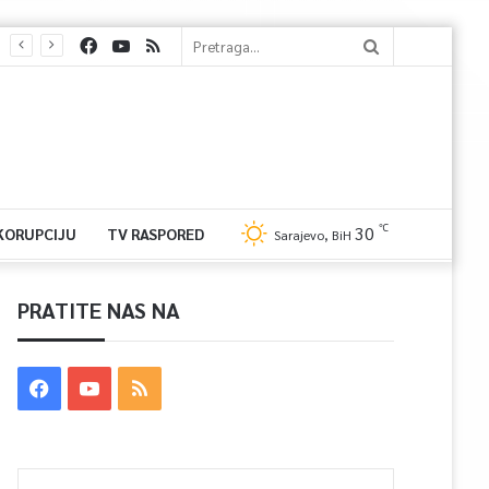
℃
30
 KORUPCIJU
TV RASPORED
Sarajevo, BiH
PRATITE NAS NA