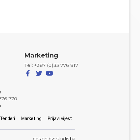
Marketing
Tel: +387 (0)33 776 817
8
 776 770
a
Tenderi
Marketing
Prijavi vijest
design by: studis.ba