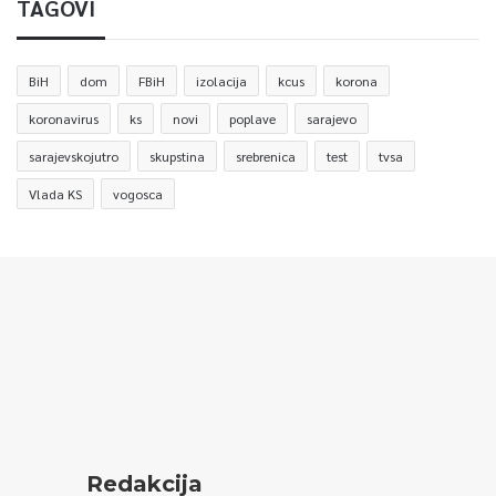
TAGOVI
BiH
dom
FBiH
izolacija
kcus
korona
koronavirus
ks
novi
poplave
sarajevo
sarajevskojutro
skupstina
srebrenica
test
tvsa
Vlada KS
vogosca
Redakcija