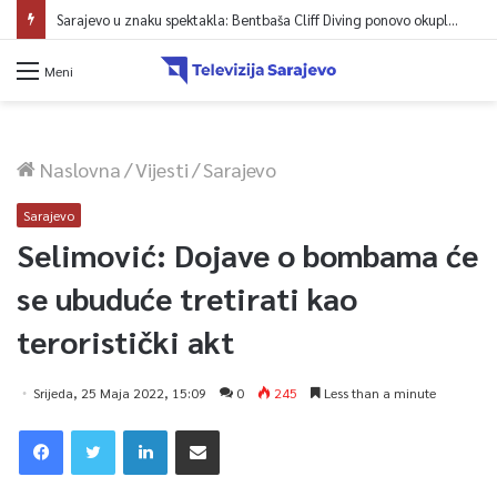
Sarajevo u znaku spektakla: Bentbaša Cliff Diving ponovo okuplja najbolje skakače i vrhunsku zabavu
Meni
Naslovna
/
Vijesti
/
Sarajevo
Sarajevo
Selimović: Dojave o bombama će
se ubuduće tretirati kao
teroristički akt
Srijeda, 25 Maja 2022, 15:09
0
245
Less than a minute