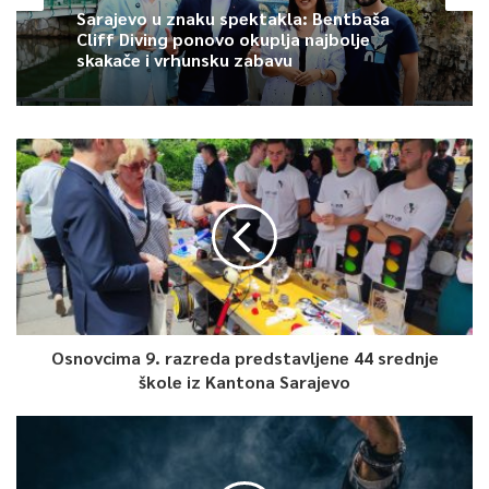
Sarajevo u znaku spektakla: Bentbaša
Cliff Diving ponovo okuplja najbolje
0
skakače i vrhunsku zabavu
Article Rating
Osnovcima 9. razreda predstavljene 44 srednje
škole iz Kantona Sarajevo