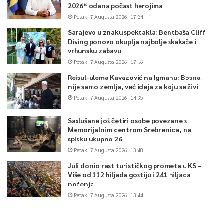
2026“ odana počast herojima
Petak, 7 Augusta 2026, 17:24
Sarajevo u znaku spektakla: Bentbaša Cliff
Diving ponovo okuplja najbolje skakače i
vrhunsku zabavu
Petak, 7 Augusta 2026, 17:16
Reisul-ulema Kavazović na Igmanu: Bosna
nije samo zemlja, već ideja za koju se živi
Petak, 7 Augusta 2026, 14:35
Saslušane još četiri osobe povezane s
Memorijalnim centrom Srebrenica, na
spisku ukupno 26
Petak, 7 Augusta 2026, 13:48
Juli donio rast turističkog prometa u KS –
Više od 112 hiljada gostiju i 241 hiljada
noćenja
Petak, 7 Augusta 2026, 13:44