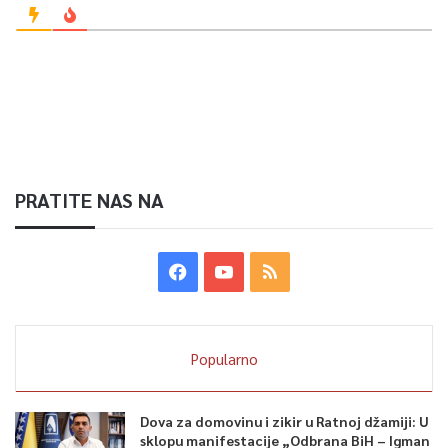
PRATITE NAS NA
Popularno
Dova za domovinu i zikir u Ratnoj džamiji: U
sklopu manifestacije „Odbrana BiH – Igman