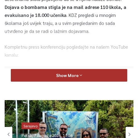
Dojava o bombama stigla je na mail adrese 110 škola, a
evakuisano je 18.000 učenika
. KDZ pregledi u mnogim
školama još uvijek traju, a u svim pregledanim do sada
utvrđeno je da se radi o lažnim dojavama.
Kompletnu press konferenciju pogledajte na našem YouTube
kanalu:
Show More
Sarajevo
Petak, 7 Augusta 2026, 17:16