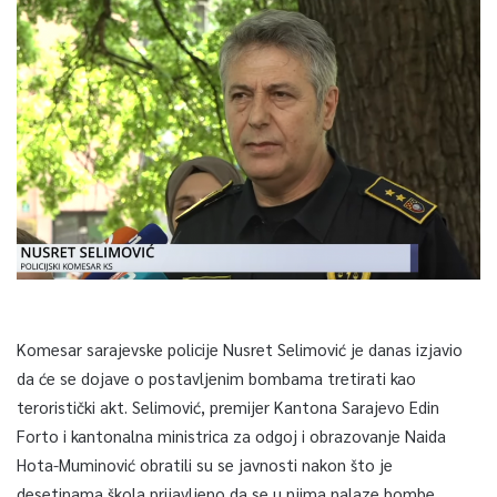
Komesar sarajevske policije Nusret Selimović je danas izjavio
da će se dojave o postavljenim bombama tretirati kao
teroristički akt. Selimović, premijer Kantona Sarajevo Edin
Forto i kantonalna ministrica za odgoj i obrazovanje Naida
Hota-Muminović obratili su se javnosti nakon što je
desetinama škola prijavljeno da se u njima nalaze bombe.