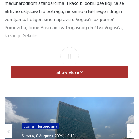
međunarodnom standardima, I kako bi dobili pse koji će se
aktivno uključivati u potragu, ne samo u BiH nego i drugim
zemljama. Poligon smo napravili u Vogošći, uz pomoć
Pomozi.ba, firme Bosman i vatrogasnog društva Vogošća,
kazao je Sekulić.
0
Article Rating
Show More
Bosna i Hercegovina
Subota, 8 Augusta 2026, 19:12