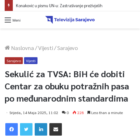
Konaković u pismu UN-u: Zastrašivanje preživjelih
Meni
Naslovna
/
Vijesti
/
Sarajevo
Sarajevo
Vijesti
Sekulić za TVSA: BiH će dobiti
Centar za obuku potražnih pasa
po međunarodnim standardima
Srijeda, 14 Maja 2025, 11:02
0
228
Less than a minute