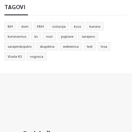
TAGOVI
BiH
dom
FBiH
izolacija
kcus
korona
koronavirus
ks
novi
poplave
sarajevo
sarajevskojutro
skupstina
srebrenica
test
tvsa
Vlada KS
vogosca