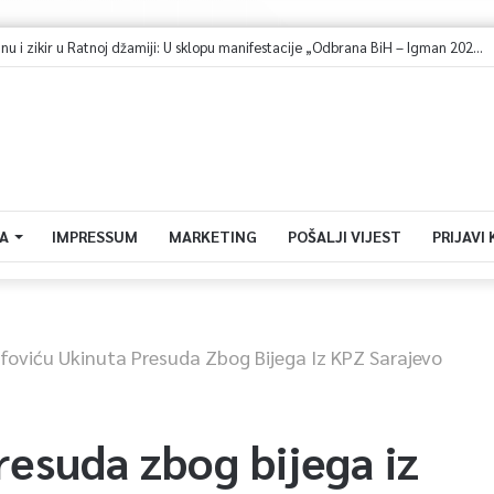
Dova za domovinu i zikir u Ratnoj džamiji: U sklopu manifestacije „Odbrana BiH – Igman 2026“ odana počast herojima
A
IMPRESSUM
MARKETING
POŠALJI VIJEST
PRIJAVI
jfoviću Ukinuta Presuda Zbog Bijega Iz KPZ Sarajevo
resuda zbog bijega iz