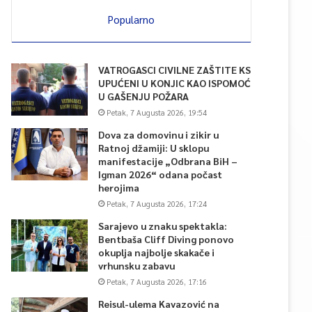
Popularno
VATROGASCI CIVILNE ZAŠTITE KS
UPUĆENI U KONJIC KAO ISPOMOĆ
U GAŠENJU POŽARA
Petak, 7 Augusta 2026, 19:54
Dova za domovinu i zikir u
Ratnoj džamiji: U sklopu
manifestacije „Odbrana BiH –
Igman 2026“ odana počast
herojima
Petak, 7 Augusta 2026, 17:24
Sarajevo u znaku spektakla:
Bentbaša Cliff Diving ponovo
okuplja najbolje skakače i
vrhunsku zabavu
Petak, 7 Augusta 2026, 17:16
Reisul-ulema Kavazović na