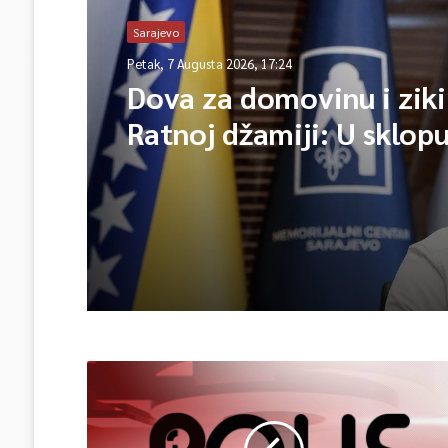
Sarajevo
Petak, 7 Augusta 2026, 17:24
Dova za domovinu i ziki
Ratnoj džamiji: U sklop
manifestacije „Odbrana
Igman 2026“ odana poč
herojima