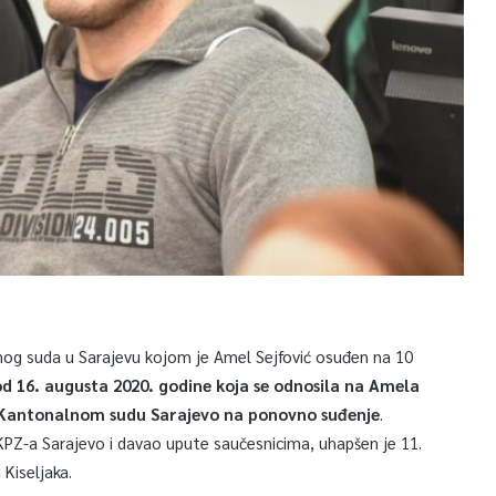
nog suda u Sarajevu kojom je Amel Sejfović osuđen na 10
d 16. augusta 2020. godine koja se odnosila na Amela
a Kantonalnom sudu Sarajevo na ponovno suđenje
.
z KPZ-a Sarajevo i davao upute saučesnicima, uhapšen je 11.
Kiseljaka.