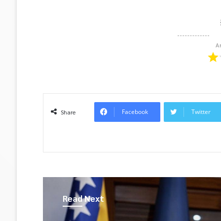
A
Facebook
Twitter
Share
Read Next