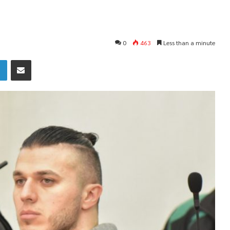
0
463
Less than a minute