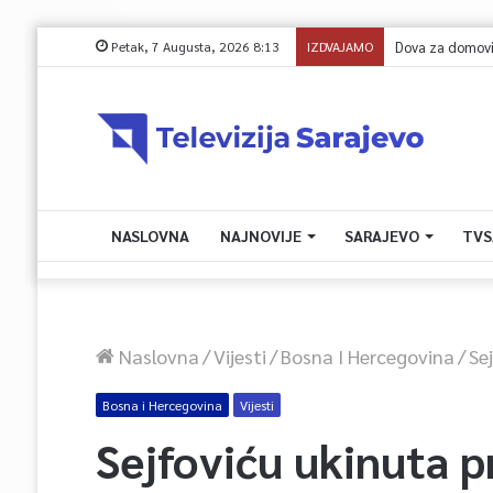
Petak, 7 Augusta, 2026 8:13
IZDVAJAMO
NASLOVNA
NAJNOVIJE
SARAJEVO
TVS
Naslovna
/
Vijesti
/
Bosna I Hercegovina
/
Se
Bosna i Hercegovina
Vijesti
Sejfoviću ukinuta p