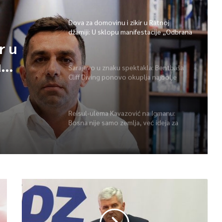
Dova za domovinu i zikir u Ratnoj
džamiji: U sklopu manifestacije „Odbrana
BiH – Igman 2026“ odana počast
r u
herojima
u
Sarajevo u znaku spektakla: Bentbaša
Cliff Diving ponovo okuplja najbolje
 BiH –
skakače i vrhunsku zabavu
ast
Reisul-ulema Kavazović na Igmanu:
Bosna nije samo zemlja, već ideja za
koju se živi