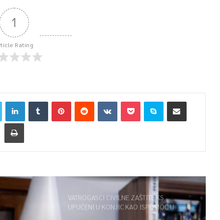
1
rticle Rating
VATROGASCI CIVILNE ZAŠTITE KS
UPUĆENI U KONJIC KAO ISPOMOĆ U
GAŠENJU POŽARA