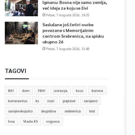
Igmanu: Bosna nije samo zemlja,
već ideja za koju se živi
Petak, 7 Augusta 2026, 14:35
Saslušane još četiri osobe
povezane s Memorijalnim
centrom Srebrenica, na spisku
ukupno 26
Petak, 7 Augusta 2026, 13:48
TAGOVI
BiH
dom
FBiH
izolacija
kcus
korona
koronavirus
ks
novi
poplave
sarajevo
sarajevskojutro
skupstina
srebrenica
test
tvsa
Vlada KS
vogosca