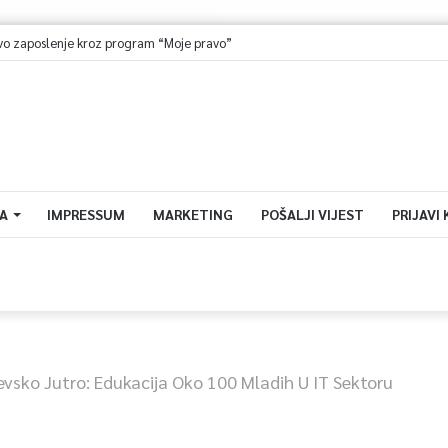
aposlenje kroz program “Moje pravo”
A
IMPRESSUM
MARKETING
POŠALJI VIJEST
PRIJAVI
evsko Jutro: Edukacija Oko 100 Mladih U IT Sektoru