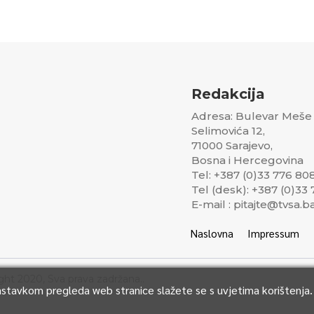
Redakcija
Adresa: Bulevar Meše
Selimovića 12,
71000 Sarajevo,
Bosna i Hercegovina
Tel: +387 (0)33 776 80
Tel (desk): +387 (0)33
E-mail : pitajte@tvsa.b
Naslovna
Impressum
ght 2020, Sva prava zadržana..
Nastavkom pregleda web stranice slažete se s uvjetima korištenja.