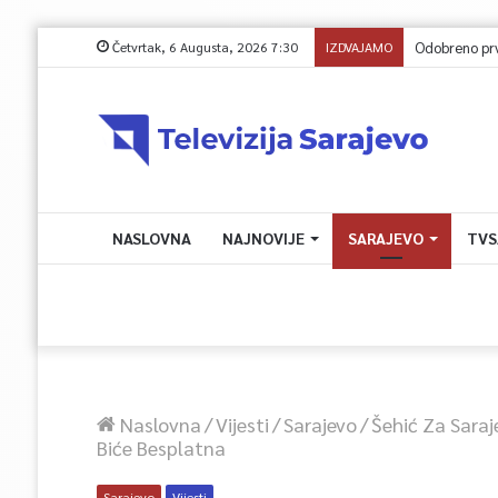
Četvrtak, 6 Augusta, 2026 7:30
IZDVAJAMO
Odobreno prvo z
NASLOVNA
NAJNOVIJE
SARAJEVO
TVS
Naslovna
/
Vijesti
/
Sarajevo
/
Šehić Za Saraj
Biće Besplatna
Sarajevo
Vijesti