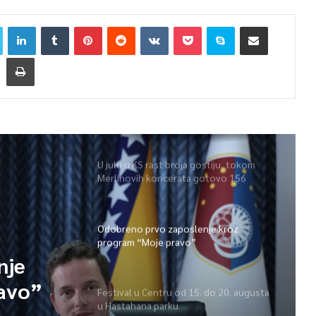
U julu u KS rast broja gostiju, tokom
Merlinovih koncerata gotovo 156
miliona KM prometa
Odobreno prvo zaposlenje kroz
program “Moje pravo”
nje
avo”
Festival u Centru od 15. do 20. augusta
u Hastahana parku