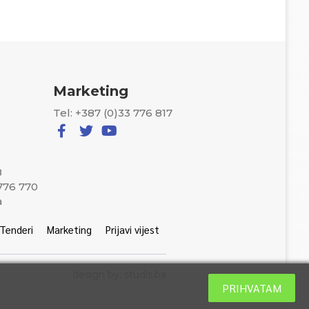
Marketing
Tel: +387 (0)33 776 817
8
 776 770
a
Tenderi
Marketing
Prijavi vijest
design by: studis.ba
PRIHVATAM