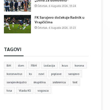
„Dova za domovinu“
Četvrtak, 6 Augusta 2026, 15:24
FK Sarajevo dočekuje Radnik u
Vrapčićima
Četvrtak, 6 Augusta 2026, 15:23
TAGOVI
BiH
dom
FBiH
izolacija
kcus
korona
koronavirus
ks
novi
poplave
sarajevo
sarajevskojutro
skupstina
srebrenica
test
tvsa
Vlada KS
vogosca