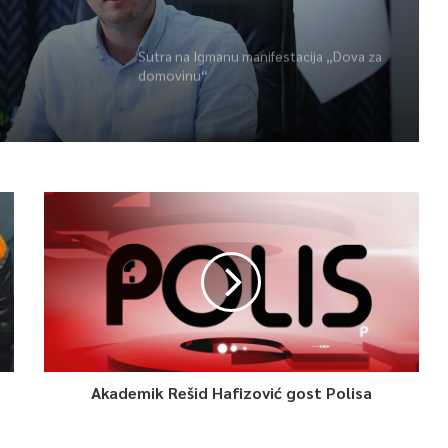
Sutra na Igmanu manifestacija „Dova za
domovinu“
Akademik Rešid Hafizović gost Polisa