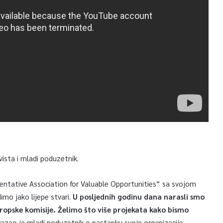
vista i mladi poduzetnik.
ntative Association for Valuable Opportunities“ sa svojom
imo jako lijepe stvari.
U posljednih godinu dana narasli smo
opske komisije. Želimo što više projekata kako bismo
azao je mladi poduzetnik o nastanku svoje organizacije.