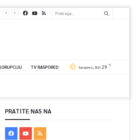
℃
29
 KORUPCIJU
TV RASPORED
Sarajevo, BiH
PRATITE NAS NA