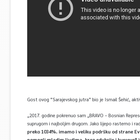
Gost ovog “Sarajevskog jutra” bio je Ismail Šehić, akti
„2017. godine pokrenuo sam „BRAVO – Bosnian Represe
suprugom i najboljim drugom. Jako lijepo rastemo i rad
preko 1034%. imamo i veliku podršku od strane Evr
pomogli mladim ljudima, kroz edukcije i kurseve“
k