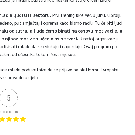
ladih ljudi u IT sektoru.
Prvi trening biće već u junu, u Srbiji.
đeno, put,smještaj i oprema kako bismo radili. Tu će biti ljudi i
raju od sutra, a ljude ćemo birati na osnovu motivacije, a
je njihov motiv za učenje ovih stvari.
U našoj organizaciji
motivisati mlade da se edukuju i napreduju. Ovaj program po
svakim od učesnika tokom šest mjeseci.
 druge mlade poduzetnike da se prijave na platformu Evropske
se sprovedu u djelo.
5
rticle Rating