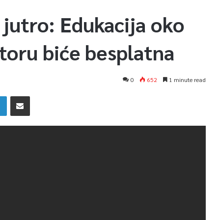
 jutro: Edukacija oko
toru biće besplatna
0
652
1 minute read