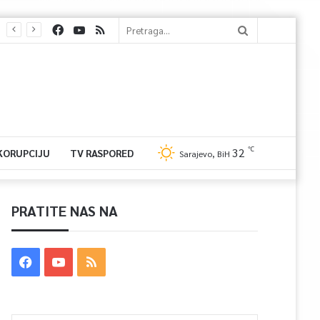
℃
32
 KORUPCIJU
TV RASPORED
Sarajevo, BiH
PRATITE NAS NA