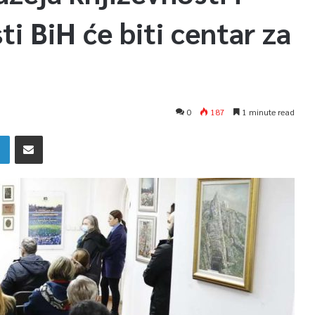
i BiH će biti centar za
0
187
1 minute read