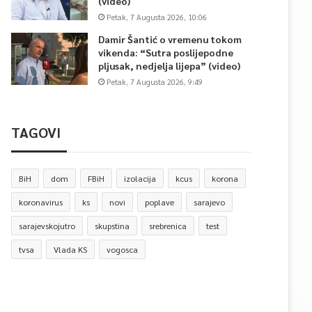
(video)
Petak, 7 Augusta 2026, 10:06
Damir Šantić o vremenu tokom
vikenda: “Sutra poslijepodne
pljusak, nedjelja lijepa” (video)
Petak, 7 Augusta 2026, 9:49
TAGOVI
BiH
dom
FBiH
izolacija
kcus
korona
koronavirus
ks
novi
poplave
sarajevo
sarajevskojutro
skupstina
srebrenica
test
tvsa
Vlada KS
vogosca