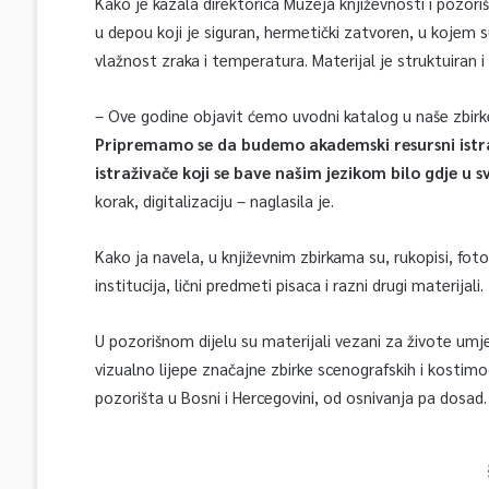
Kako je kazala direktorica Muzeja književnosti i pozor
u depou koji je siguran, hermetički zatvoren, u kojem su
vlažnost zraka i temperatura. Materijal je struktuiran i 
– Ove godine objavit ćemo uvodni katalog u naše zbirke,
Pripremamo se da budemo akademski resursni istraž
istraživače koji se bave našim jezikom bilo gdje u sv
korak, digitalizaciju – naglasila je.
Kako ja navela, u književnim zbirkama su, rukopisi, fot
institucija, lični predmeti pisaca i razni drugi materijali.
U pozorišnom dijelu su materijali vezani za živote umje
vizualno lijepe značajne zbirke scenografskih i kostimog
pozorišta u Bosni i Hercegovini, od osnivanja pa dosad.