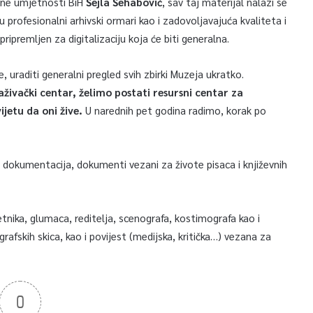
išne umjetnosti BiH
Šejla Šehabović
, sav taj materijal nalazi se
 profesionalni arhivski ormari kao i zadovoljavajuća kvaliteta i
pripremljen za digitalizaciju koja će biti generalna.
 uraditi generalni pregled svih zbirki Muzeja ukratko.
ivački centar, želimo postati resursni centar za
ijetu da oni žive.
U narednih pet godina radimo, korak po
o dokumentacija, dokumenti vezani za živote pisaca i književnih
tnika, glumaca, reditelja, scenografa, kostimografa kao i
rafskih skica, kao i povijest (medijska, kritička…) vezana za
0