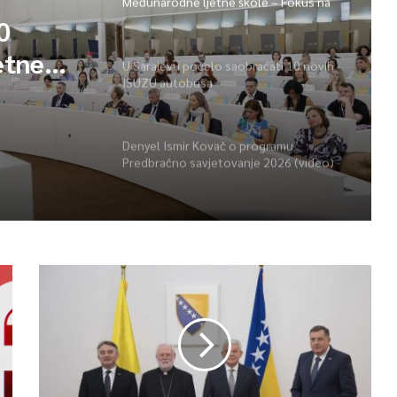
Međunarodne ljetne škole – Fokus na
izazovima međunarodne pravde
0
etne
U Sarajevu počelo saobraćati 10 novih
ISUZU autobusa
vima
Denyel Ismir Kovač o programu
Predbračno savjetovanje 2026 (video)