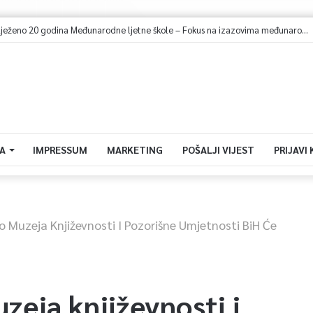
U Sarajevu obilježeno 20 godina Međunarodne ljetne škole – Fokus na izazovima međunarodne pravde
A
IMPRESSUM
MARKETING
POŠALJI VIJEST
PRIJAVI
 Muzeja Književnosti I Pozorišne Umjetnosti BiH Će
zeja književnosti i