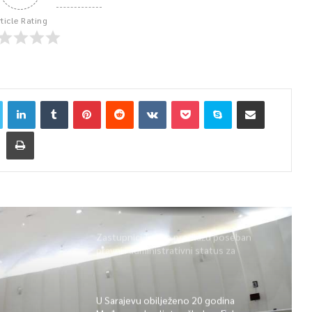
rticle Rating
Zastupnici Trojke predlažu poseban
pravni i administrativni status za
Memorijalni centar Srebrenica
U Sarajevu obilježeno 20 godina