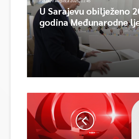
Petak, 7 Augusta 2026, 11:45
U Sarajevu obilježeno 2
godina Međunarodne lj
škole – Fokus na izazo
međunarodne pravde