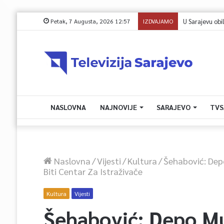
Petak, 7 Augusta, 2026 12:57
IZDVAJAMO
NASLOVNA
NAJNOVIJE
SARAJEVO
TVS
Naslovna
/
Vijesti
/
Kultura
/
Šehabović: Depo
Biti Centar Za Istraživače
Kultura
Vijesti
Šehabović: Depo Mu