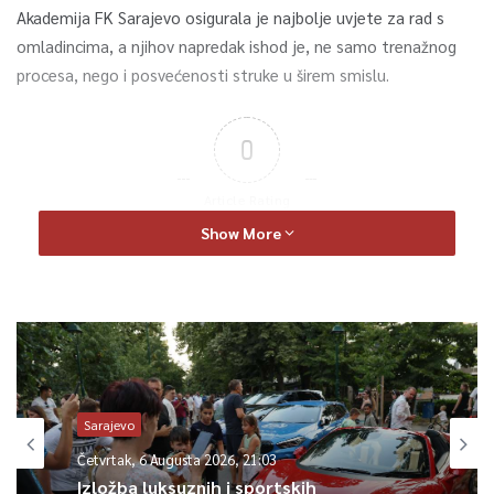
Akademija FK Sarajevo osigurala je najbolje uvjete za rad s
omladincima, a njihov napredak ishod je, ne samo trenažnog
procesa, nego i posvećenosti struke u širem smislu.
0
Article Rating
Show More
FKS
FUDBAL
sarajevo
SPORT
Sarajevo
Četvrtak, 6 Augusta 2026, 21:03
Izložba luksuznih i sportskih