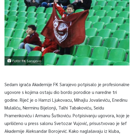
Foto: FK Sarajevo
Sedam igrača Akademije FK Sarajevo potpisalo je profesionalne
ugovore s kojima ostaju dio bordo porodice u naredne tri
godine. Riječ je o Hamzi Ljukovacu, Mihajlu Jovaševiću, Enedinu
Mulaliću, Nerminu Bijelonji, Talhi Tabakoviću, Seidu
Pramenkoviću i Armanu Šutkoviću. Potpisivanju ugovora, koje je
upriličeno u press salonu Svetozar Vujović, prisustvovao je šef
Akademije Aleksandar Borojević. Kako naglašavaju iz kluba,