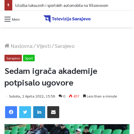
Izložba luksuznih i sportskih automobila na Vilsonovom
Meni
Naslovna
/
Vijesti
/
Sarajevo
Sarajevo
Sport
Sedam igrača akademije
potpisalo ugovore
Subota, 2 Aprila 2022, 15:58
0
457
Less than a minute