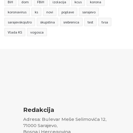
BiH
dom
FBiH
izolacija
kcus
korona
koronavirus
ks
novi
poplave
sarajevo
sarajevskojutro
skupstina
srebrenica
test
tvsa
Vlada KS
vogosca
Redakcija
Adresa: Bulevar Meše Selimovića 12,
71000 Sarajevo,
Bosna i Hercegovina