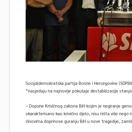
Socijaldemokratska partija Bosne i Hercegovine (SDPB
“nasjedaju na najnovije pokušaje destabilizacije stanja 
– Dopune Krivičnog zakona BiH kojim je negiranje genoci
okarakterisano kao krivično djelo, nisu ništa više nego
činovima doprinose guranju BiH u nove tragedije, zamišl