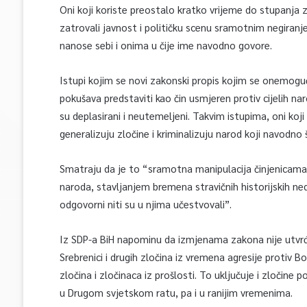
Oni koji koriste preostalo kratko vrijeme do stupanj
zatrovali javnost i političku scenu sramotnim negiranje
nanose sebi i onima u čije ime navodno govore.
Istupi kojim se novi zakonski propis kojim se onemogućav
pokušava predstaviti kao čin usmjeren protiv cijelih naro
su deplasirani i neutemeljeni. Takvim istupima, oni koji
generalizuju zločine i kriminalizuju narod koji navodno š
Smatraju da je to “sramotna manipulacija činjenicama i 
naroda, stavljanjem bremena stravičnih historijskih nedj
odgovorni niti su u njima učestvovali”.
Iz SDP-a BiH napominu da izmjenama zakona nije utvr
Srebrenici i drugih zločina iz vremena agresije protiv Bo
zločina i zločinaca iz prošlosti. To uključuje i zločine p
u Drugom svjetskom ratu, pa i u ranijim vremenima.