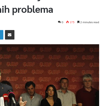
nih problema
0
175
2 minutes read