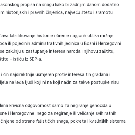
a zakonskog propisa na snagu kako bi zadnjim dahom dodatno
m historijskih i pravnih činjenica, najveću štetu i sramotu
a falsifikovanje historije i širenje najgorih oblika mržnje
da ili pojedinih administrativnih jedinica u Bosni i Hercegovini
 se zaklinju u zastupanje interesa naroda i njihovu zaštitu,
tite – ističu iz SDP-a.
čin najdirektnije usmjeren protiv interesa tih građana i
ela na leđa ljudi koji ni na koji način za takve postupke nisu
đena krivična odgovornost samo za negiranje genocida u
sne i Hercegovine, nego za negiranje ili veličanje svih ratnih
očinjene od strane fašističkih snaga, pokreta i kvislinških sistema