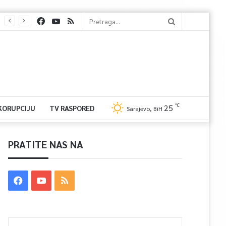
℃
25
 KORUPCIJU
TV RASPORED
Sarajevo, BiH
PRATITE NAS NA