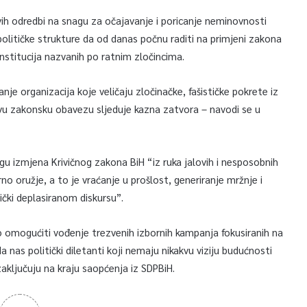
ih odredbi na snagu za očajavanje i poricanje neminovnosti
litičke strukture da od danas počnu raditi na primjeni zakona
 institucija nazvanih po ratnim zločincima.
e organizacija koje veličaju zločinačke, fašističke pokrete iz
ovu zakonsku obavezu sljeduje kazna zatvora – navodi se u
u izmjena Krivičnog zakona BiH “iz ruka jalovih i nesposobnih
rno oružje, a to je vraćanje u prošlost, generiranje mržnje i
čki deplasiranom diskursu”.
 omogućiti vođenje trezvenih izbornih kampanja fokusiranih na
 nas politički diletanti koji nemaju nikakvu viziju budućnosti
zaključuju na kraju saopćenja iz SDPBiH.