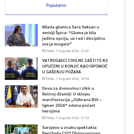
Popularno
Mlada glumica Sara Seksan u
emisiji Špica: “Gluma je bila
jedina opcija, uz rad i disciplinu
sve je moguće”
Petak, 7 Augusta 2026, 21:42
VATROGASCI CIVILNE ZAŠTITE KS
UPUĆENI U KONJIC KAO ISPOMOĆ
U GAŠENJU POŽARA
Petak, 7 Augusta 2026, 19:54
Dova za domovinu i zikir u
Ratnoj džamiji: U sklopu
manifestacije „Odbrana BiH –
Igman 2026“ odana počast
herojima
Petak, 7 Augusta 2026, 17:24
Sarajevo u znaku spektakla:
Bentbaša Cliff Diving ponovo