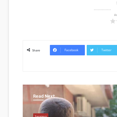
A
Facebook
Twitter
Share
Read Next
Sarajevo