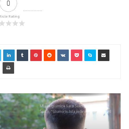
0
rticle Rating
Mlada glumica Sara Seksan u emisiji
Špica: “Gluma je bila jedina opcija, uz rad
i disciplinu sve je moguće”