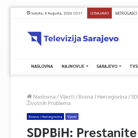
Subota, 8 Augusta, 2026 10:17
IZDVAJAMO
NASLOVNA
NAJNOVIJE
SARAJEVO
TVS
Naslovna
/
Vijesti
/
Bosna I Hercegovina
/
SD
Životnih Problema
Bosna i Hercegovina
Vijesti
SDPBiH: Prestanite 