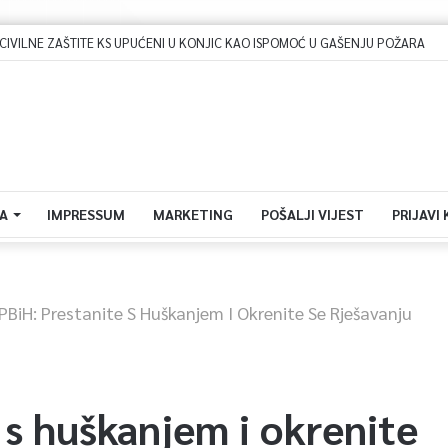
Dova za domovinu i zikir u Ratnoj džamiji: U sklopu manifestacije „Odbrana BiH – Igman 2026“ odana počast herojima
A
IMPRESSUM
MARKETING
POŠALJI VIJEST
PRIJAVI
PBiH: Prestanite S Huškanjem I Okrenite Se Rješavanju
s huškanjem i okrenite