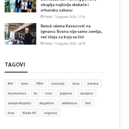
okuplja najbolje skakače i
vrhunsku zabavu
Petak, 7 Augusta 2026, 17:16
Reisul-ulema Kavazović na
Igmanu: Bosna nije samo zemlja,
već ideja za koju se živi
Petak, 7 Augusta 2026, 14:35
TAGOVI
BiH
dom
FBiH
izolacija
kcus
korona
koronavirus
ks
novi
poplave
sarajevo
sarajevskojutro
skupstina
srebrenica
test
tvsa
Vlada KS
vogosca