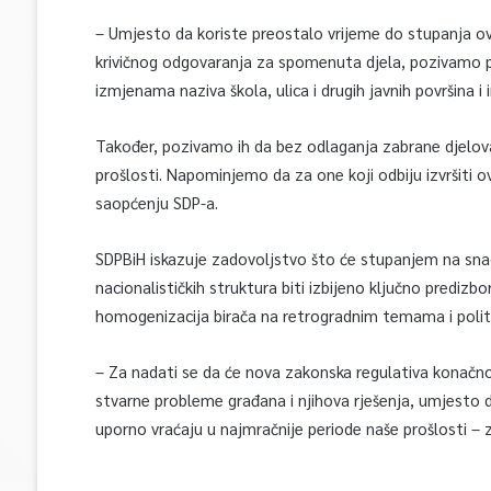
– Umjesto da koriste preostalo vrijeme do stupanja ov
krivičnog odgovaranja za spomenuta djela, pozivamo po
izmjenama naziva škola, ulica i drugih javnih površina i
Također, pozivamo ih da bez odlaganja zabrane djelovanj
prošlosti. Napominjemo da za one koji odbiju izvršiti 
saopćenju SDP-a.
SDPBiH iskazuje zadovoljstvo što će stupanjem na snag
nacionalističkih struktura biti izbijeno ključno predizbo
homogenizacija birača na retrogradnim temama i politi
– Za nadati se da će nova zakonska regulativa konačno
stvarne probleme građana i njihova rješenja, umjesto da
uporno vraćaju u najmračnije periode naše prošlosti – 