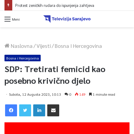
Protest zeničkih rudara do ispunjenja zahtjeva
Meni
Naslovna
/
Vijesti
/
Bosna I Hercegovina
Bosna i Hercegovina
SDP: Tretirati femicid kao
posebno krivično djelo
Subota, 12 Augusta 2023, 10:13
0
149
1 minute read