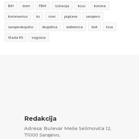
BiH
dom
FBiH
izolacija
kcus
korona
koronavirus
ks
novi
poplave
sarajevo
sarajevskojutro
skupstina
srebrenica
test
tvsa
Vlada KS
vogosca
Redakcija
Adresa: Bulevar Meše Selimovića 12,
71000 Sarajevo,