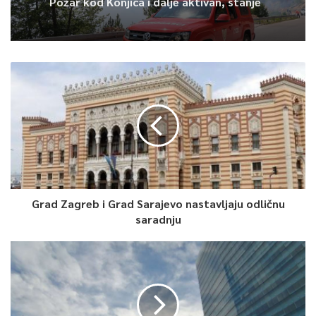
Imamović.
bolje nego jutros
0
Article Rating
Grad Zagreb i Grad Sarajevo nastavljaju odličnu
saradnju