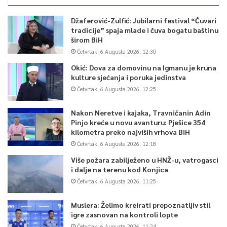
Džaferović-Zulfić: Jubilarni festival “Čuvari
tradicije” spaja mlade i čuva bogatu baštinu
širom BiH
Četvrtak, 6 Augusta 2026, 12:30
Okić: Dova za domovinu na Igmanu je kruna
kulture sjećanja i poruka jedinstva
Četvrtak, 6 Augusta 2026, 12:25
Nakon Neretve i kajaka, Travničanin Adin
Pinjo kreće u novu avanturu: Pješice 354
kilometra preko najviših vrhova BiH
Četvrtak, 6 Augusta 2026, 12:18
Više požara zabilježeno u HNŽ-u, vatrogasci
i dalje na terenu kod Konjica
Četvrtak, 6 Augusta 2026, 11:25
Muslera: Želimo kreirati prepoznatljiv stil
igre zasnovan na kontroli lopte
Četvrtak, 6 Augusta 2026, 11:24