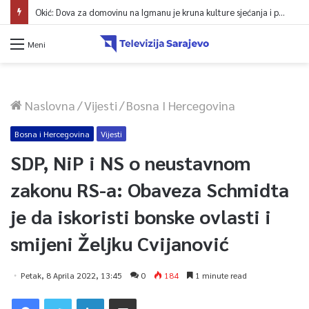
Okić: Dova za domovinu na Igmanu je kruna kulture sjećanja i poruka jedinstva
Meni
Naslovna
/
Vijesti
/
Bosna I Hercegovina
Bosna i Hercegovina
Vijesti
SDP, NiP i NS o neustavnom
zakonu RS-a: Obaveza Schmidta
je da iskoristi bonske ovlasti i
smijeni Željku Cvijanović
Petak, 8 Aprila 2022, 13:45
0
184
1 minute read