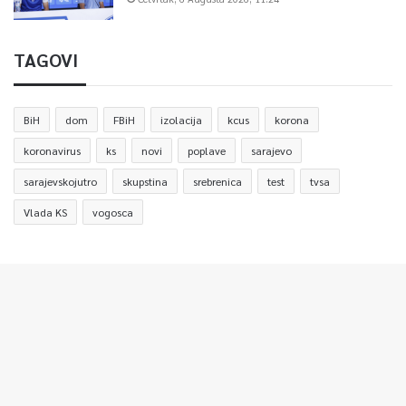
TAGOVI
BiH
dom
FBiH
izolacija
kcus
korona
koronavirus
ks
novi
poplave
sarajevo
sarajevskojutro
skupstina
srebrenica
test
tvsa
Vlada KS
vogosca