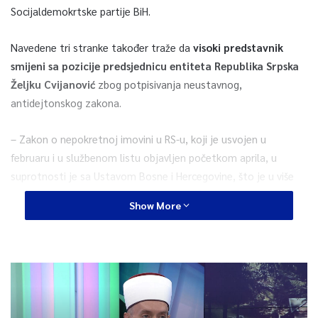
Socijaldemokrtske partije BiH.
Navedene tri stranke također traže da
visoki predstavnik
smijeni sa pozicije predsjednicu entiteta Republika Srpska
Željku Cvijanović
zbog potpisivanja neustavnog,
antidejtonskog zakona.
– Zakon o nepokretnoj imovini u RS-u, koji je usvojen u
februaru i u službenom listu objavljen početkom aprila, u
suprotnosti je sa Ustavom Bosne i Hercegovine, što je u više
navrata potvrdio i sam Ustavni sud BiH. Čin usvajanja zakona i
Show More
njegova objava u službenom listu jasno pokazuju da Milorad
Dodik i njegov režim imaju namjeru ići do kraja kad je riječ o
pravnom nasilju i separatizmu. Uprkos jasnom stavu Ustavnog
suda BiH, Dodik je nastavio ići putem kojim želi promijeniti
suštinu ustavno-pravnog uređenja Bosne i Hercegovine i samog
Dejtonskog sporazuma. Iako se lažno predstavlja kao branilac