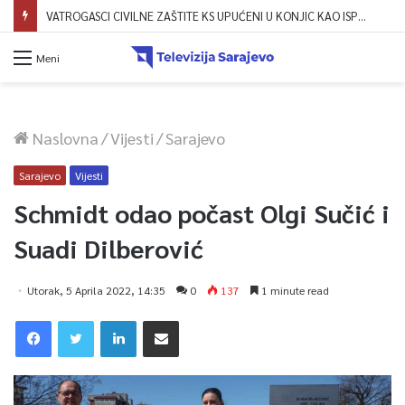
VATROGASCI CIVILNE ZAŠTITE KS UPUĆENI U KONJIC KAO ISPOMOĆ U GAŠENJU POŽARA
Meni
Naslovna
/
Vijesti
/
Sarajevo
Sarajevo
Vijesti
Schmidt odao počast Olgi Sučić i
Suadi Dilberović
Utorak, 5 Aprila 2022, 14:35
0
137
1 minute read