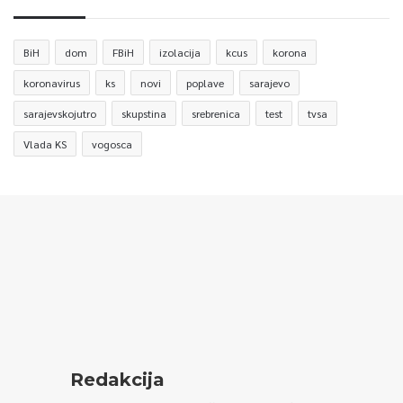
BiH
dom
FBiH
izolacija
kcus
korona
koronavirus
ks
novi
poplave
sarajevo
sarajevskojutro
skupstina
srebrenica
test
tvsa
Vlada KS
vogosca
Redakcija