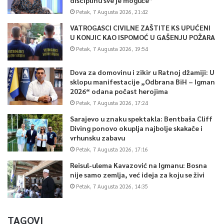
Petak, 7 Augusta 2026, 21:42
VATROGASCI CIVILNE ZAŠTITE KS UPUĆENI
U KONJIC KAO ISPOMOĆ U GAŠENJU POŽARA
Petak, 7 Augusta 2026, 19:54
Dova za domovinu i zikir u Ratnoj džamiji: U
sklopu manifestacije „Odbrana BiH – Igman
2026“ odana počast herojima
Petak, 7 Augusta 2026, 17:24
Sarajevo u znaku spektakla: Bentbaša Cliff
Diving ponovo okuplja najbolje skakače i
vrhunsku zabavu
Petak, 7 Augusta 2026, 17:16
Reisul-ulema Kavazović na Igmanu: Bosna
nije samo zemlja, već ideja za koju se živi
Petak, 7 Augusta 2026, 14:35
TAGOVI