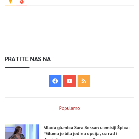
PRATITE NAS NA
Popularno
Mlada glumica Sara Seksan u emisiji Špica:
“Gluma je bila jedina opcija, uz rad i
disciplinu sve je moguće”