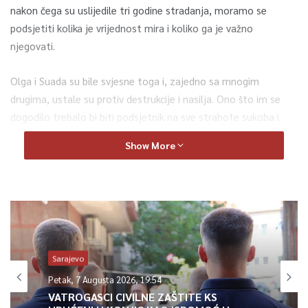
nakon čega su uslijedile tri godine stradanja, moramo se
podsjetiti kolika je vrijednost mira i koliko ga je važno
njegovati.
Olga i Suada su bile svjesne toga i, zajedno sa mnogim
drugima, ustale su protiv destrukcije i nasilja. Ono što im se
dogodilo trebalo bi biti podsjetnik na sve strahote sukoba i
rata, kao i podsjetnik da se bolja budućnost može graditi samo
Show More
dijalogom, međusobnim poštovanjem i pomirenjem. To je put
do sigurne i prosperitetne budućnosti za građane ove zemlje.
To je ono što dugujemo svima koji su izgubili živote boreći se
za mir – rekao je visoki predstavnik, saopćeno je iz OHR-a.
0
Sarajevo
Petak, 7 Augusta 2026, 19:54
Article Rating
VATROGASCI CIVILNE ZAŠTITE KS