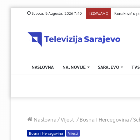
Subota, 8 Augusta, 2026 7:40
IZDVAJAMO
NASLOVNA
NAJNOVIJE
SARAJEVO
TVS
Naslovna
/
Vijesti
/
Bosna I Hercegovina
/
Sc
Bosna i Hercegovina
Vijesti