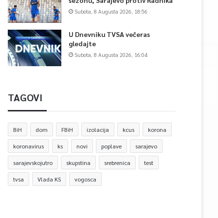
sezonu, Sarajevo protiv Radnika
Subota, 8 Augusta 2026, 18:56
U Dnevniku TVSA večeras
gledajte
Subota, 8 Augusta 2026, 16:04
TAGOVI
BiH
dom
FBiH
izolacija
kcus
korona
koronavirus
ks
novi
poplave
sarajevo
sarajevskojutro
skupstina
srebrenica
test
tvsa
Vlada KS
vogosca