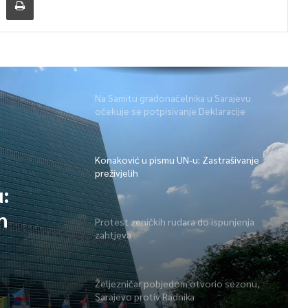
Na Samitu gradonačelnika u Sarajevu
očekuje se potpisivanje Deklaracije
Konaković u pismu UN-u: Zastrašivanje
preživjelih
:
h
Protest zeničkih rudara do ispunjenja
zahtjeva
Željezničar pobjedom otvorio sezonu,
Sarajevo protiv Radnika