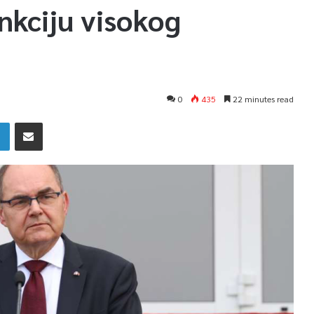
nkciju visokog
0
435
22 minutes read