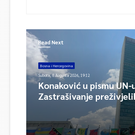
Read Next
Bosna i Hercegovina
Subota, 8 Augusta 2026, 19:12
Konaković u pismu UN-u
Zastrašivanje preživjeli