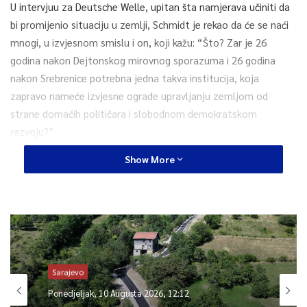
U intervjuu za Deutsche Welle, upitan šta namjerava učiniti da
bi promijenio situaciju u zemlji, Schmidt je rekao da će se naći
mnogi, u izvjesnom smislu i on, koji kažu: “Što? Zar je 26
godina nakon Dejtonskog mirovnog sporazuma i 26 godina
nakon Srebrenice potrebna jedna takva institucija, koja
zapravo nameće izvjesne ograde upravljanju zemljom od
strane domaćih političara i slobodnom demokratskom
razvoju?”
Show More
– Ali, upravo posljednjih deset godina su bile nazadne i vratile
su nas unatrag – ne samo u pogledu visokog predstavnika
nego, na nažalost, i u pogledu cjelokupnog razvoja. I zato je
Bosni i Hercegovini još uvijek potrebna takva međunarodna
podrška. Ja ću obavljati tu funkciju u nadi da u nekom trenutku
sam sebe učinim suvišnim – rekao je.
Sarajevo
Misli da se moraju razjasniti tri pitanja.
Ponedjeljak, 10 Augusta 2026, 12:12