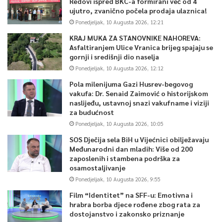
grupe ali i „ostale”, odnosno one koji nisu Hrvati, nisu Bošnjaci,
Redovi ispred BKC-a formirani već od 4
ujutro, zvanično počela prodaja ulaznica!
nisu Srbi, npr. Židove ali i sve druge o kojima se moram
Ponedjeljak, 10 Augusta 2026, 12:21
pobrinuti. Zato svima poručujem: Samo opušteno! – poručio je.
KRAJ MUKA ZA STANOVNIKE NAHOREVA:
Asfaltiranjem Ulice Vranica brijeg spajaju se
Rusija i Kina su najavile da će i dalje nastojati oslabiti funkciju
gornji i središnji dio naselja
visokog predstavnika i zatvore OHR sljedeće godine, a Schmidt,
Ponedjeljak, 10 Augusta 2026, 12:12
“uz dužno poštovanje” naglašava da o visokom predstavniku
Pola milenijuma Gazi Husrev-begovog
ne odlučuje Vijeće sigurnosti, to je stvar država-potpisnica
vakufa: Dr. Senaid Zaimović o historijskom
naslijeđu, ustavnoj snazi vakufname i viziji
Dejtonskog mirovnog ugovora.
za budućnost
Ponedjeljak, 10 Augusta 2026, 10:05
– Snaga koju crpim, ne dolazi samo iz zajedničkog europskog
SOS Dječija sela BiH u Vijećnici obilježavaju
opredjeljenja nego i iz činjenice da su se na scenu vratile SAD, s
Međunarodni dan mladih: Više od 200
jasnom okrenutošću zapadnom Balkanu. Cijenim rad
zaposlenih i stambena podrška za
predsjednika Bidena tijekom svih proteklih godina i desetljeća
osamostaljivanje
koliko se poznajemo. A tu je i Vijeće sigurnosti UN-a, kojem
Ponedjeljak, 10 Augusta 2026, 9:55
podnosim izvještaje i koje će okončati rad OHR-a kada OHR više
Film “Identitet” na SFF-u: Emotivna i
hrabra borba djece rođene zbog rata za
ne bude neophodan, na primjer kada BiH postane članica EU –
dostojanstvo i zakonsko priznanje
kazao je.