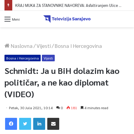
KRAJ MUKA ZA STANOVNIKE NAHOREVA: Asfaltiranjem Ulice Vranica brijeg spajaju se gornji i središnji dio naselja
Meni
Naslovna
/
Vijesti
/
Bosna I Hercegovina
Bosna i Hercegovina
Vijesti
Schmidt: Ja u BiH dolazim kao
političar, a ne kao diplomat
(VIDEO)
Petak, 30 Jula 2021, 10:14
0
181
4 minutes read