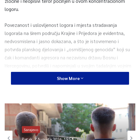
zločine i neopisivi teror počinjen u ovom koncentracionom
logoru.
Povezanost i uslovljenost logora i mjesta stradavanja
logoraša na širem području Krajine i Prijedora je evidentna,
nedvosmislena i jasno dokazana, a što je istovremeno i
potvrda planskog djelovanja i „osmišljenog genocida“ koji su
čak i komandanti agresora na nezavisnu državu Bosnu i
Hercegovinu, potvrdili i napominjali u svojim tadašnjim vojnim
izvještajima još u počecima realizacije svojih neljudskih zamisli,
Show More
navode iz Saveza logoraša BiH.
Savez logoraša u Bosni i Hercegovini, zajedno sa svim svojim
članicama, stavlja na raspolaganje svim konstruktivnim
snagama našeg društva i prihvata svoju ulogu i poziciju, a od
političkih i drugih vođa tražimo da obećano ispunjavaju, jer
Sarajevo
obećano je dug – navodi se u saopćenju.
Petak, 7 Augusta 2026, 19:54