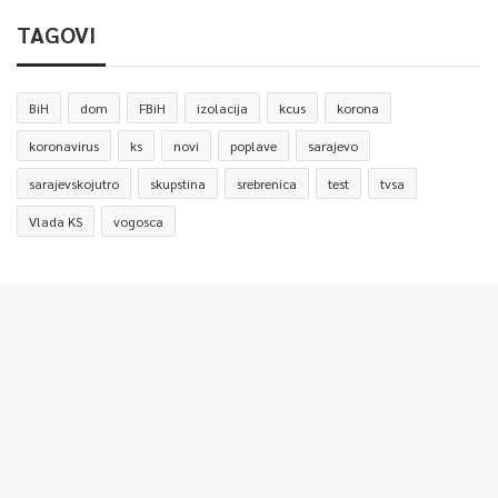
TAGOVI
BiH
dom
FBiH
izolacija
kcus
korona
koronavirus
ks
novi
poplave
sarajevo
sarajevskojutro
skupstina
srebrenica
test
tvsa
Vlada KS
vogosca