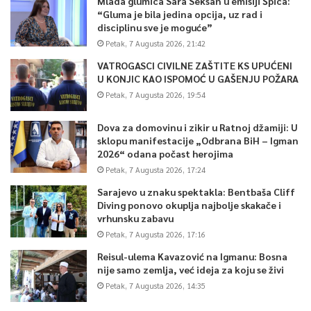
Mlada glumica Sara Seksan u emisiji Špica:
“Gluma je bila jedina opcija, uz rad i
disciplinu sve je moguće”
Petak, 7 Augusta 2026, 21:42
VATROGASCI CIVILNE ZAŠTITE KS UPUĆENI
U KONJIC KAO ISPOMOĆ U GAŠENJU POŽARA
Petak, 7 Augusta 2026, 19:54
Dova za domovinu i zikir u Ratnoj džamiji: U
sklopu manifestacije „Odbrana BiH – Igman
2026“ odana počast herojima
Petak, 7 Augusta 2026, 17:24
Sarajevo u znaku spektakla: Bentbaša Cliff
Diving ponovo okuplja najbolje skakače i
vrhunsku zabavu
Petak, 7 Augusta 2026, 17:16
Reisul-ulema Kavazović na Igmanu: Bosna
nije samo zemlja, već ideja za koju se živi
Petak, 7 Augusta 2026, 14:35