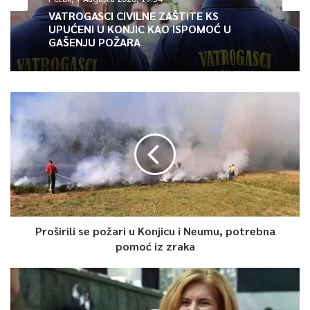
VATROGASCI CIVILNE ZAŠTITE KS
0
UPUĆENI U KONJIC KAO ISPOMOĆ U
GAŠENJU POŽARA
Article Rating
Proširili se požari u Konjicu i Neumu, potrebna
pomoć iz zraka