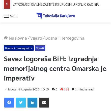
VATROGASCI CIVILNE ZAŠTITE KS UPUĆENI U KONJIC KAO ISPOMOĆ U GAŠENJU POŽARA
Meni
Naslovna
/
Vijesti
/
Bosna I Hercegovina
Bosna i Hercegovina
Vijesti
Savez logoraša BiH: Izgradnja
memorijalnog centra Omarska je
imperativ
Subota, 6 Augusta 2022, 10:15
0
162
1 minute read