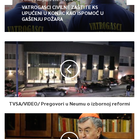
VATROGASCI CIVILNE ZAŠTITE KS
UPUĆENI U KONJIC KAO ISPOMOĆ U
– Vlast koja je neodgovorna i koja pljačka i krade od svoga
GAŠENJU POŽARA
naroda u vrijeme pandemije mora što prije da ode kako bi se
nastavio normalan život. Republici Srpskoj treba vlast koja će
upravo da radi suprotno od ove vlasti, koja je sposobna da vodi
ovaj narod ka ekonomskom prosperitetu i boljem životu što je
jedan od glavnih ciljeva politike Srpske demokratske stranke –
zaključio je Šarović.
0
Article Rating
TVSA/VIDEO/ Pregovori u Neumu o izbornoj reformi