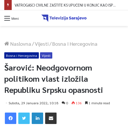
VATROGASCI CIVILNE ZAŠTITE KS UPUĆENI U KONJIC KAO ISPOMOĆ U GAŠENJU POŽARA
Meni
Naslovna
/
Vijesti
/
Bosna I Hercegovina
Bosna i Hercegovina
Vijesti
Šarović: Neodgovornom
politikom vlast izložila
Republiku Srpsku opasnosti
Subota, 29 Januara 2022, 10:18
0
136
1 minute read