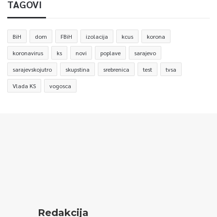
TAGOVI
BiH
dom
FBiH
izolacija
kcus
korona
koronavirus
ks
novi
poplave
sarajevo
sarajevskojutro
skupstina
srebrenica
test
tvsa
Vlada KS
vogosca
Redakcija