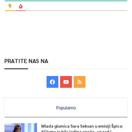
PRATITE NAS NA
Popularno
Mlada glumica Sara Seksan u emisiji Špica:
“Gluma je bila jedina opcija, uz rad i