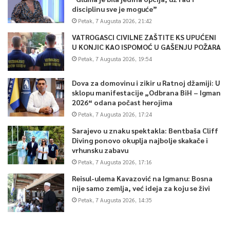
disciplinu sve je moguće”
Petak, 7 Augusta 2026, 21:42
VATROGASCI CIVILNE ZAŠTITE KS UPUĆENI
U KONJIC KAO ISPOMOĆ U GAŠENJU POŽARA
Petak, 7 Augusta 2026, 19:54
Dova za domovinu i zikir u Ratnoj džamiji: U
sklopu manifestacije „Odbrana BiH – Igman
2026“ odana počast herojima
Petak, 7 Augusta 2026, 17:24
Sarajevo u znaku spektakla: Bentbaša Cliff
Diving ponovo okuplja najbolje skakače i
vrhunsku zabavu
Petak, 7 Augusta 2026, 17:16
Reisul-ulema Kavazović na Igmanu: Bosna
nije samo zemlja, već ideja za koju se živi
Petak, 7 Augusta 2026, 14:35