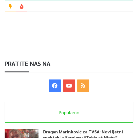
PRATITE NAS NA
Popularno
Dragan Marinković za TVSA: Novi ljetni
spektakl u Sarajevu “Tabia at Night”