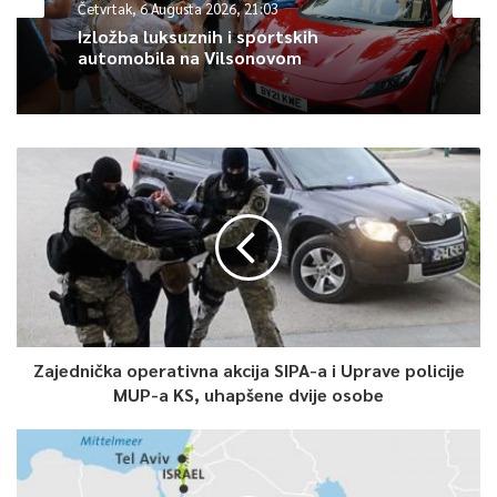
Četvrtak, 6 Augusta 2026, 21:03
poručila je pred polazak u Italiju.
Izložba luksuznih i sportskih
automobila na Vilsonovom
1
Article Rating
Zajednička operativna akcija SIPA-a i Uprave policije
MUP-a KS, uhapšene dvije osobe