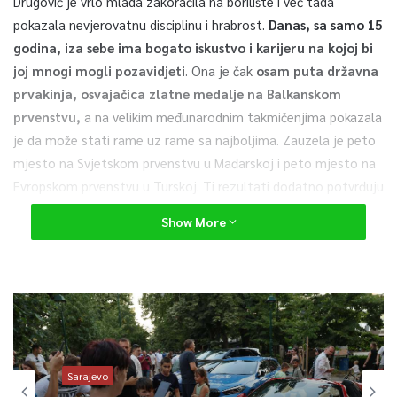
Drugović je vrlo mlada zakoračila na borilište i već tada
pokazala nevjerovatnu disciplinu i hrabrost.
Danas, sa samo 15
godina, iza sebe ima bogato iskustvo i karijeru na kojoj bi
joj mnogi mogli pozavidjeti
. Ona je čak
osam puta državna
prvakinja, osvajačica zlatne medalje na Balkanskom
prvenstvu,
a na velikim međunarodnim takmičenjima pokazala
je da može stati rame uz rame sa najboljima. Zauzela je peto
mjesto na Svjetskom prvenstvu u Mađarskoj i peto mjesto na
Evropskom prvenstvu u Turskoj. Ti rezultati dodatno potvrđuju
talenat ove Sarajke, upornost i odlučnost da se razvija u
Show More
pravcu velikih sportskih dostignuća.
Ono što Iman Drugović posebno izdvaja jeste njena
posvećenost i ljubav prema domovini.U svaku borbu ulazi sa
željom da dostojno predstavi Bosnu i Hercegovinu.
– Idem hrabro i odlučno, spremna
da dam maksimum na
Sarajevo
takmičenju i da ponosno branim boje svoje domovine
–