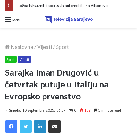
Izložba luksuznih i sportskih automobila na Vilsonovom
Meni
Naslovna
/
Vijesti
/
Sport
Sport
Vijesti
Sarajka Iman Drugović u
četvrtak putuje u Italiju na
Evropsko prvenstvo
Srijeda, 10 Septembra 2025, 16:54
0
157
1 minute read