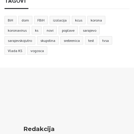
TAGOVI
BiH
dom
FBiH
izolacija
kcus
korona
koronavirus
ks
novi
poplave
sarajevo
sarajevskojutro
skupstina
srebrenica
test
tvsa
Vlada KS
vogosca
Redakcija