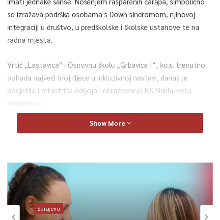
imati jednake šanse. Nošenjem rasparenih čarapa, simbolično
se izražava podrška osobama s Down sindromom, njihovoj
integraciji u društvo, u predškolske i školske ustanove te na
radna mjesta.
Vrtić „Lastavica” i Osnovnu školu „Grbavica I“, koju trenutno
pohađa najveći broj djece u inkluzivnoj nastavi, danas je
posjetila i ministrica odgoja i obrazovanja KS Naida Hota
Muminović.
Show More
Tom prilikom, izjavila je kako inkluzija nema alternativu i da je
to jedan od najvažnijih procesa kojem moramo stremiti kao
društvo.
“Upravo na današnji dan želimo dodatno skrenuti pažnju o
potrebi uključivanja djece u odgojno-obrazovne ustanove.
Nažalost, roditelji se često susreću sa neprihvatanjem djece,
Sarajevo
pogotovo od predškolskih ustanova. Mi to moramo mijenjati.