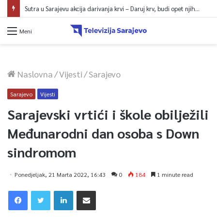
Sutra u Sarajevu akcija darivanja krvi – Daruj krv, budi opet njihov heroj
Meni
Naslovna
/
Vijesti
/
Sarajevo
Sarajevo
Vijesti
Sarajevski vrtići i škole obilježili
Međunarodni dan osoba s Down
sindromom
Ponedjeljak, 21 Marta 2022, 16:43
0
184
1 minute read