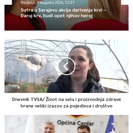
Nedjelja, 9 Augusta 2026, 12:37
Već u ovoj školskoj godini radit ćemo na tome da se uvrsti
Sutra u Sarajevu akcija darivanja krvi –
kriterij sa dodatnim bodovanjem, prilikom prijema u vrtić,
Daruj krv, budi opet njihov heroj
ukoliko dijete ima poteškoće u razvoju”, izjavila je ministrica
Hota Muminović.
0
Article Rating
Dnevnik TVSA/ Život na selu i proizvodnja zdrave
hrane veliki izazov za pojedinca i društvo