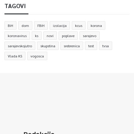
TAGOVI
BiH
dom
FBiH
izolacija
kcus
korona
koronavirus
ks
novi
poplave
sarajevo
sarajevskojutro
skupstina
srebrenica
test
tvsa
Vlada KS
vogosca