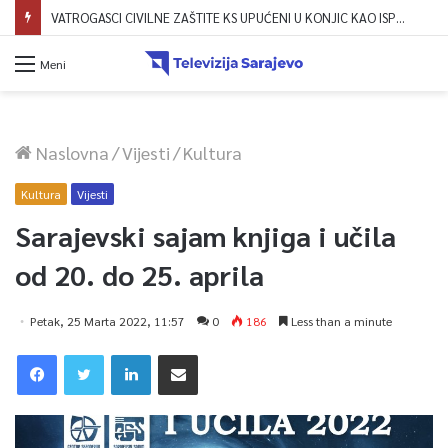
VATROGASCI CIVILNE ZAŠTITE KS UPUĆENI U KONJIC KAO ISPOMOĆ U GAŠENJU POŽARA
Meni
Naslovna
/
Vijesti
/
Kultura
Kultura
Vijesti
Sarajevski sajam knjiga i učila
od 20. do 25. aprila
Petak, 25 Marta 2022, 11:57
0
186
Less than a minute