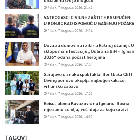
Petak, 7 Augusta 2026, 21:42
VATROGASCI CIVILNE ZAŠTITE KS UPUĆENI
U KONJIC KAO ISPOMOĆ U GAŠENJU POŽARA
Petak, 7 Augusta 2026, 19:54
Dova za domovinu i zikir u Ratnoj džamiji: U
sklopu manifestacije „Odbrana BiH – Igman
2026“ odana počast herojima
Petak, 7 Augusta 2026, 17:24
Sarajevo u znaku spektakla: Bentbaša Cliff
Diving ponovo okuplja najbolje skakače i
vrhunsku zabavu
Petak, 7 Augusta 2026, 17:16
Reisul-ulema Kavazović na Igmanu: Bosna
nije samo zemlja, već ideja za koju se živi
Petak, 7 Augusta 2026, 14:35
TAGOVI