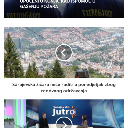
UPUĆENI U KONJIC KAO ISPOMOĆ U
GAŠENJU POŽARA
Sarajevska žičara neće raditi u ponedjeljak zbog
redovnog održavanja