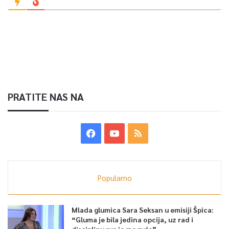
PRATITE NAS NA
Popularno
Mlada glumica Sara Seksan u emisiji Špica:
“Gluma je bila jedina opcija, uz rad i
disciplinu sve je moguće”