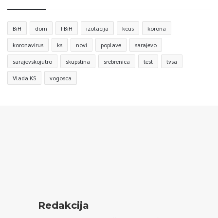
BiH
dom
FBiH
izolacija
kcus
korona
koronavirus
ks
novi
poplave
sarajevo
sarajevskojutro
skupstina
srebrenica
test
tvsa
Vlada KS
vogosca
Redakcija