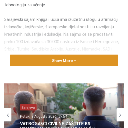
tehnologija za učenje.
Sarajevski sajam knjiga i učila ima izuzetnu ulogu u afirmaciji
izdavačke, knjižarske, štamparske djelatnosti i u razvijanju
kreativnih industrija i edukacije. Na sajmu će se predstaviti
preko 100 izdavača sa 30.000 naslova iz Bosne i Hercegovine,
Srbije, Turske, Saudijske Arabije, Austrije, Njemačke, SAD i
Irana.
Show More
0
Article Rating
Sarajevo
Petak, 7 Augusta 2026, 19:54
VATROGASCI CIVILNE ZAŠTITE KS