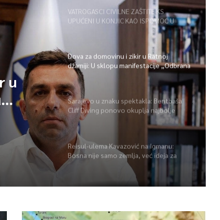
VATROGASCI CIVILNE ZAŠTITE KS
UPUĆENI U KONJIC KAO ISPOMOĆ U
GAŠENJU POŽARA
Dova za domovinu i zikir u Ratnoj
džamiji: U sklopu manifestacije „Odbrana
BiH – Igman 2026“ odana počast
r u
herojima
u
Sarajevo u znaku spektakla: Bentbaša
Cliff Diving ponovo okuplja najbolje
 BiH –
skakače i vrhunsku zabavu
ast
Reisul-ulema Kavazović na Igmanu:
Bosna nije samo zemlja, već ideja za
koju se živi