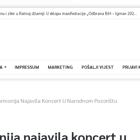
Dova za domovinu i zikir u Ratnoj džamiji: U sklopu manifestacije „Odbrana BiH – Igman 2026“ odana počast herojima
A
IMPRESSUM
MARKETING
POŠALJI VIJEST
PRIJAVI
harmonija Najavila Koncert U Narodnom Pozorištu
nija najavila koncert u