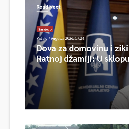
Read Next
Sarajevo
Petak, 7 Augusta 2026, 17:24
Dova za domovinu i ziki
Ratnoj džamiji: U sklop
manifestacije „Odbrana
Igman 2026“ odana poč
herojima