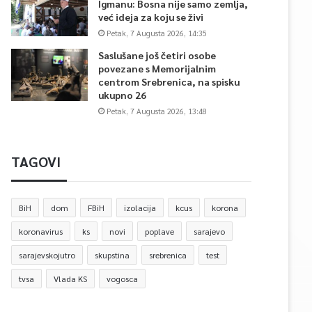
Igmanu: Bosna nije samo zemlja,
već ideja za koju se živi
Petak, 7 Augusta 2026, 14:35
Saslušane još četiri osobe
povezane s Memorijalnim
centrom Srebrenica, na spisku
ukupno 26
Petak, 7 Augusta 2026, 13:48
TAGOVI
BiH
dom
FBiH
izolacija
kcus
korona
koronavirus
ks
novi
poplave
sarajevo
sarajevskojutro
skupstina
srebrenica
test
tvsa
Vlada KS
vogosca