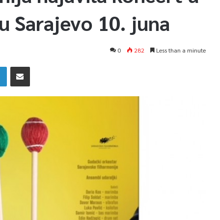
 Sarajevo 10. juna
0
282
Less than a minute