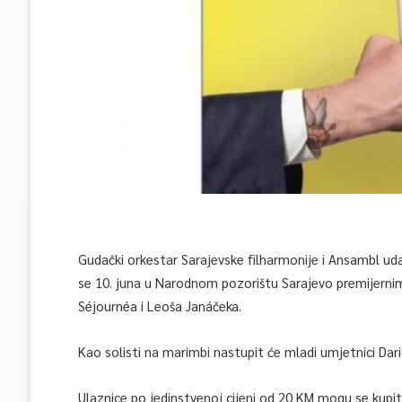
Gudački orkestar Sarajevske filharmonije i Ansambl u
se 10. juna u Narodnom pozorištu Sarajevo premijer
Séjournéa i Leoša Janáčeka.
Kao solisti na marimbi nastupit će mladi umjetnici Dario
Ulaznice po jedinstvenoj cijeni od 20 KM mogu se kupi