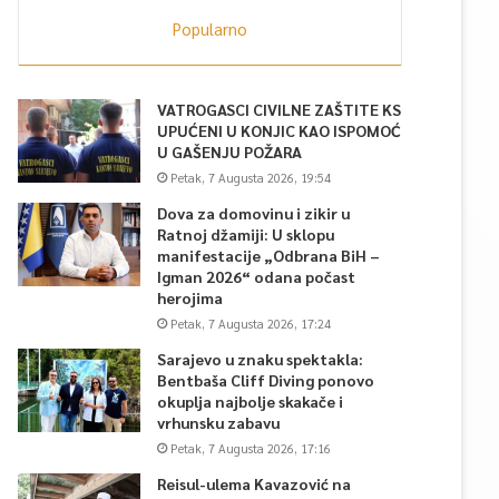
Popularno
VATROGASCI CIVILNE ZAŠTITE KS
UPUĆENI U KONJIC KAO ISPOMOĆ
U GAŠENJU POŽARA
Petak, 7 Augusta 2026, 19:54
Dova za domovinu i zikir u
Ratnoj džamiji: U sklopu
manifestacije „Odbrana BiH –
Igman 2026“ odana počast
herojima
Petak, 7 Augusta 2026, 17:24
Sarajevo u znaku spektakla:
Bentbaša Cliff Diving ponovo
okuplja najbolje skakače i
vrhunsku zabavu
Petak, 7 Augusta 2026, 17:16
Reisul-ulema Kavazović na