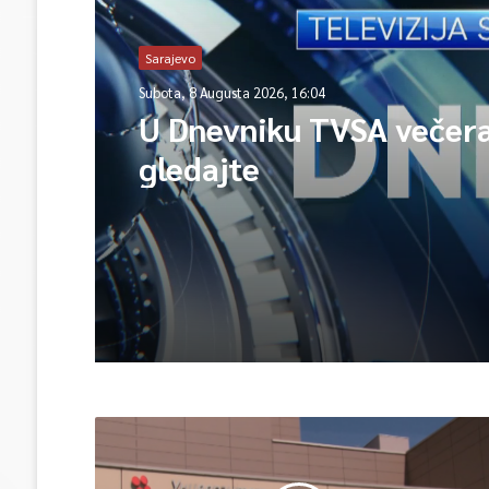
Sarajevo
Subota, 8 Augusta 2026, 16:04
U Dnevniku TVSA večer
gledajte