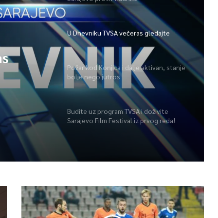
U Dnevniku TVSA večeras gledajte
as
Požar kod Konjica i dalje aktivan, stanje
bolje nego jutros
Budite uz program TVSA i doživite
Sarajevo Film Festival iz prvog reda!