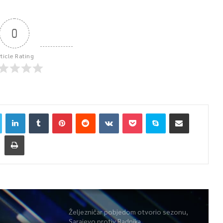
0
rticle Rating
Željezničar pobjedom otvorio sezonu,
Sarajevo protiv Radnika