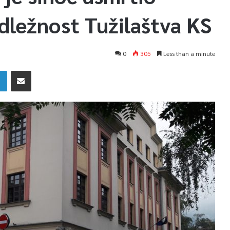
dležnost Tužilaštva KS
0
305
Less than a minute