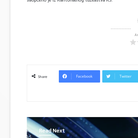
A
Facebook
Twitter
Share
Read Next