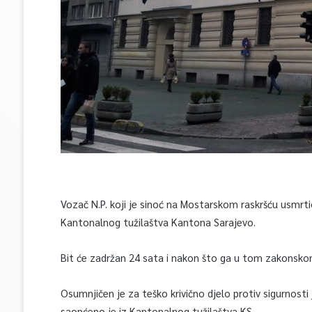
Vozač N.P. koji je sinoć na Mostarskom raskršću usmrti
Kantonalnog tužilaštva Kantona Sarajevo.
Bit će zadržan 24 sata i nakon što ga u tom zakonskom 
Osumnjičen je za teško krivično djelo protiv sigurnost
saopćeno je iz Kantonalnog tužilaštva KS.