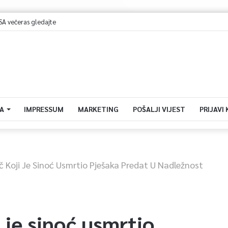
večeras gledajte
A
IMPRESSUM
MARKETING
POŠALJI VIJEST
PRIJAVI
 Koji Je Sinoć Usmrtio Pješaka Predat U Nadležnost
 je sinoć usmrtio