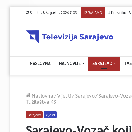
Subota, 8 Augusta, 2026 7:03
IZDVAJAMO
U Dnevniku TVSA 
NASLOVNA
NAJNOVIJE
SARAJEVO
TVS
Naslovna
/
Vijesti
/
Sarajevo
/
Sarajevo-Vozač
Tužilaštva KS
Sarajevo
Vijesti
Sarajevo-Vozač koji