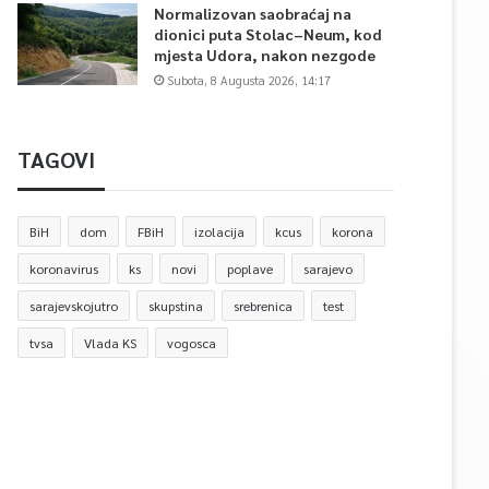
Normalizovan saobraćaj na
dionici puta Stolac–Neum, kod
mjesta Udora, nakon nezgode
Subota, 8 Augusta 2026, 14:17
TAGOVI
BiH
dom
FBiH
izolacija
kcus
korona
koronavirus
ks
novi
poplave
sarajevo
sarajevskojutro
skupstina
srebrenica
test
tvsa
Vlada KS
vogosca