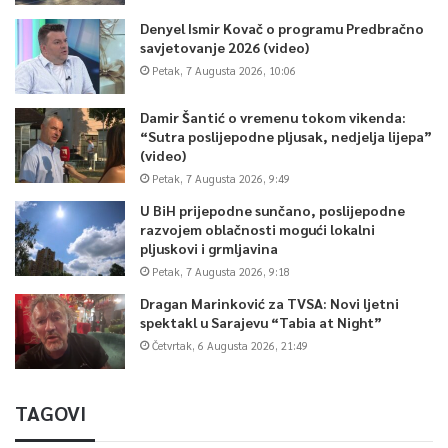
Denyel Ismir Kovač o programu Predbračno
savjetovanje 2026 (video)
Petak, 7 Augusta 2026, 10:06
Damir Šantić o vremenu tokom vikenda:
“Sutra poslijepodne pljusak, nedjelja lijepa”
(video)
Petak, 7 Augusta 2026, 9:49
U BiH prijepodne sunčano, poslijepodne
razvojem oblačnosti mogući lokalni
pljuskovi i grmljavina
Petak, 7 Augusta 2026, 9:18
Dragan Marinković za TVSA: Novi ljetni
spektakl u Sarajevu “Tabia at Night”
Četvrtak, 6 Augusta 2026, 21:49
TAGOVI