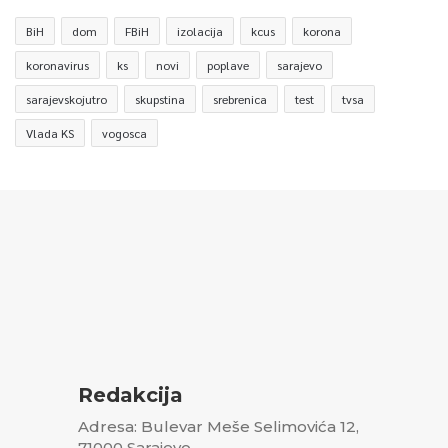
BiH
dom
FBiH
izolacija
kcus
korona
koronavirus
ks
novi
poplave
sarajevo
sarajevskojutro
skupstina
srebrenica
test
tvsa
Vlada KS
vogosca
Redakcija
Adresa: Bulevar Meše Selimovića 12,
71000 Sarajevo,