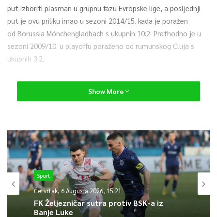
put izboriti plasman u grupnu fazu Evropske lige, a posljednji
put je ovu priliku imao u sezoni 2014/15. kada je poražen
od Borussia Mönchengladbach s ukupnih 10:2. Prethodno je u
sezoni 2009/10. u playoffu poraženo od rumunskog Cluja s
ukupnih 3:2.
Sarajevo je protiv Celtica igralo prošle sezone na stadionu
Show More
“Asim Ferhatović Hase” u prvom pretkolu Lige prvaka, kada je
škotski tim slavio s 3:1, a potom su u gostima poraženi
rezultatom 2:1.
0
Sport
Article Rating
Četvrtak, 6 Augusta 2026, 15:21
FK Željezničar sutra protiv BSK-a iz
Banje Luke