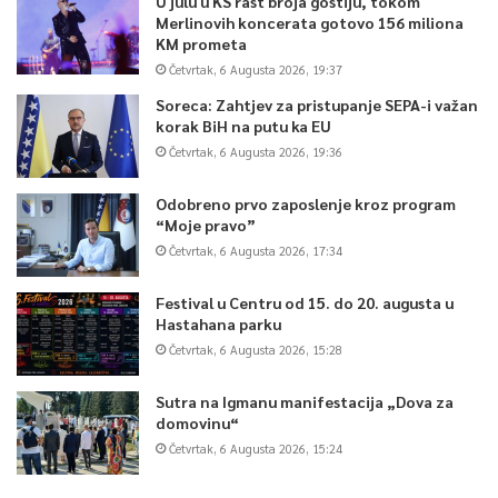
U julu u KS rast broja gostiju, tokom
Merlinovih koncerata gotovo 156 miliona
KM prometa
Četvrtak, 6 Augusta 2026, 19:37
Soreca: Zahtjev za pristupanje SEPA-i važan
korak BiH na putu ka EU
Četvrtak, 6 Augusta 2026, 19:36
Odobreno prvo zaposlenje kroz program
“Moje pravo”
Četvrtak, 6 Augusta 2026, 17:34
Festival u Centru od 15. do 20. augusta u
Hastahana parku
Četvrtak, 6 Augusta 2026, 15:28
Sutra na Igmanu manifestacija „Dova za
domovinu“
Četvrtak, 6 Augusta 2026, 15:24