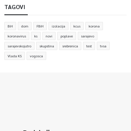
TAGOVI
BiH
dom
FBiH
izolacija
kcus
korona
koronavirus
ks
novi
poplave
sarajevo
sarajevskojutro
skupstina
srebrenica
test
tvsa
Vlada KS
vogosca