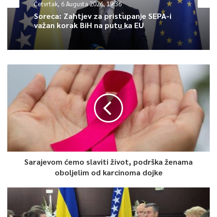
Četvrtak, 6 Augusta 2026, 17:34
Četvrtak, 6 Augusta 2026, 19:36
Odobreno prvo zaposlenje kroz
program “Moje pravo”
Soreca: Zahtjev za pristupanje SEPA-i
važan korak BiH na putu ka EU
Sarajevom ćemo slaviti život, podrška ženama
oboljelim od karcinoma dojke