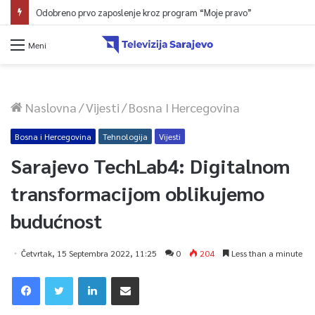
Odobreno prvo zaposlenje kroz program “Moje pravo”
Meni
Naslovna
/
Vijesti
/
Bosna I Hercegovina
Bosna i Hercegovina
Tehnologija
Vijesti
Sarajevo TechLab4: Digitalnom
transformacijom oblikujemo
budućnost
Četvrtak, 15 Septembra 2022, 11:25
0
204
Less than a minute