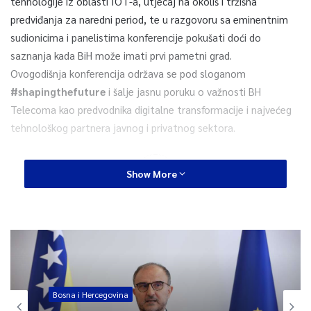
tehnologije iz oblasti IOT-a, utjecaj na okoliš i tržišna
predviđanja za naredni period, te u razgovoru sa eminentnim
sudionicima i panelistima konferencije pokušati doći do
saznanja kada BiH može imati prvi pametni grad.
Ovogodišnja konferencija održava se pod sloganom
#shapingthefuture
i šalje jasnu poruku o važnosti BH
Telecoma kao predvodnika digitalne transformacije i najvećeg
tehnološkog partnera javnog i privatnog sektora.
0
Show More
Article Rating
Sarajevo
Bosna i Hercegovina