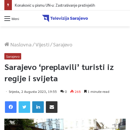
Konaković u pismu UN-u: Zastrašivanje preživjelih
Meni
Naslovna
/
Vijesti
/
Sarajevo
Sarajevo
Sarajevo ‘preplavili’ turisti iz
regije i svijeta
Srijeda, 2 Augusta 2023, 19:55
0
268
1 minute read