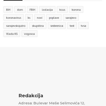
BiH
dom
FBiH
izolacija
kcus
korona
koronavirus
ks
novi
poplave
sarajevo
sarajevskojutro
skupstina
srebrenica
test
tvsa
Vlada KS
vogosca
Redakcija
Adresa: Bulevar Meše Selimovića 12,