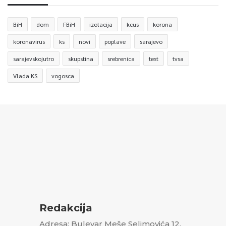
BiH
dom
FBiH
izolacija
kcus
korona
koronavirus
ks
novi
poplave
sarajevo
sarajevskojutro
skupstina
srebrenica
test
tvsa
Vlada KS
vogosca
Redakcija
Adresa: Bulevar Meše Selimovića 12,