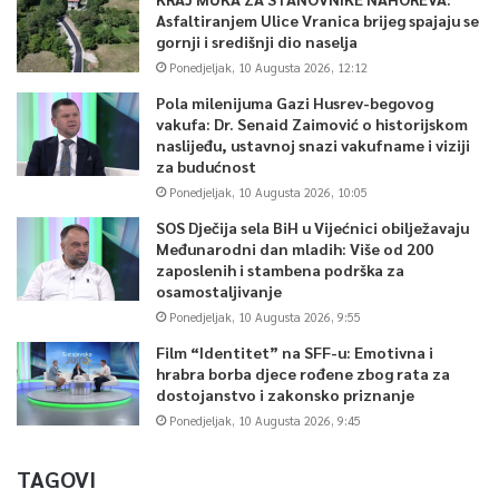
Asfaltiranjem Ulice Vranica brijeg spajaju se
gornji i središnji dio naselja
Ponedjeljak, 10 Augusta 2026, 12:12
Pola milenijuma Gazi Husrev-begovog
vakufa: Dr. Senaid Zaimović o historijskom
naslijeđu, ustavnoj snazi vakufname i viziji
za budućnost
Ponedjeljak, 10 Augusta 2026, 10:05
SOS Dječija sela BiH u Vijećnici obilježavaju
Međunarodni dan mladih: Više od 200
zaposlenih i stambena podrška za
osamostaljivanje
Ponedjeljak, 10 Augusta 2026, 9:55
Film “Identitet” na SFF-u: Emotivna i
hrabra borba djece rođene zbog rata za
dostojanstvo i zakonsko priznanje
Ponedjeljak, 10 Augusta 2026, 9:45
TAGOVI