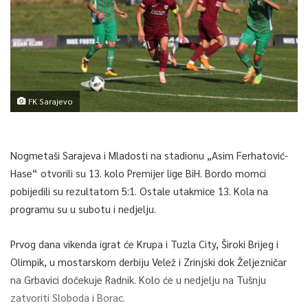
FK Sarajevo
Nogmetaši Sarajeva i Mladosti na stadionu „Asim Ferhatović-
Hase“ otvorili su 13. kolo Premijer lige BiH. Bordo momci
pobijedili su rezultatom 5:1. Ostale utakmice 13. Kola na
programu su u subotu i nedjelju.
Prvog dana vikenda igrat će Krupa i Tuzla City, Široki Brijeg i
Olimpik, u mostarskom derbiju Velež i Zrinjski dok Željezničar
na Grbavici dočekuje Radnik. Kolo će u nedjelju na Tušnju
zatvoriti Sloboda i Borac.