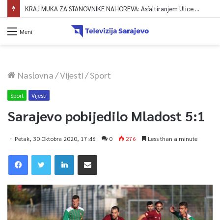
KRAJ MUKA ZA STANOVNIKE NAHOREVA: Asfaltiranjem Ulice Vranica brijeg spajaju se gornji i središnji dio naselja
Meni
Naslovna
/
Vijesti
/
Sport
Sport
Vijesti
Sarajevo pobijedilo Mladost 5:1
Petak, 30 Oktobra 2020, 17:46
0
276
Less than a minute