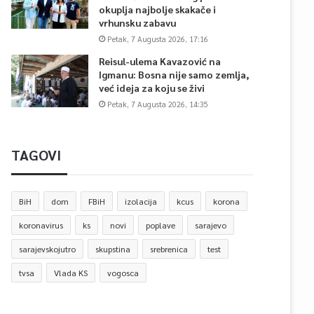
okuplja najbolje skakače i
vrhunsku zabavu
Petak, 7 Augusta 2026, 17:16
Reisul-ulema Kavazović na
Igmanu: Bosna nije samo zemlja,
već ideja za koju se živi
Petak, 7 Augusta 2026, 14:35
TAGOVI
BiH
dom
FBiH
izolacija
kcus
korona
koronavirus
ks
novi
poplave
sarajevo
sarajevskojutro
skupstina
srebrenica
test
tvsa
Vlada KS
vogosca