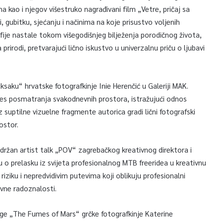
 kao i njegov višestruko nagrađivani film „Vetre, pričaj sa
 gubitku, sjećanju i načinima na koje prisustvo voljenih
afije nastale tokom višegodišnjeg bilježenja porodičnog života,
prirodi, pretvarajući lično iskustvo u univerzalnu priču o ljubavi
ksaku“ hrvatske fotografkinje Inie Herenčić u Galeriji MAK.
oces posmatranja svakodnevnih prostora, istražujući odnos
z suptilne vizuelne fragmente autorica gradi lični fotografski
ostor.
držan artist talk „POV“ zagrebačkog kreativnog direktora i
u o prelasku iz svijeta profesionalnog MTB freeridea u kreativnu
 riziku i nepredvidivim putevima koji oblikuju profesionalni
tivne radoznalosti.
knjige „The Fumes of Mars“ grčke fotografkinje Katerine