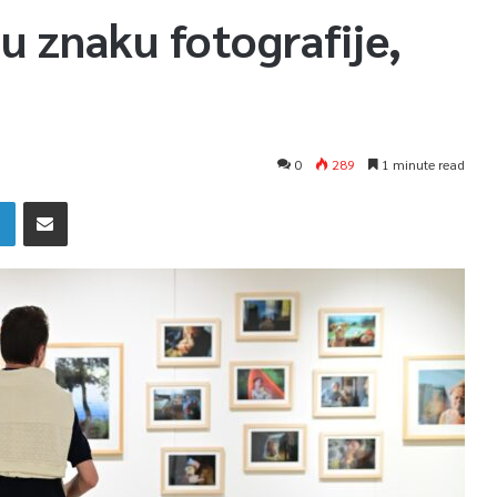
 u znaku fotografije,
0
289
1 minute read