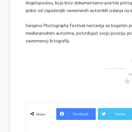
Angelopoulou, koja kroz dokumentarno-poetski pristup i
jedno od zapaženijih savremenih autorskih izdanja na e
Sarajevo Photography Festival nastavlja se bogatim p
međunarodnim autorima, potvrđujući svoju poziciju jed
savremenoj fotografiji.
A
Facebook
Twitter
Share