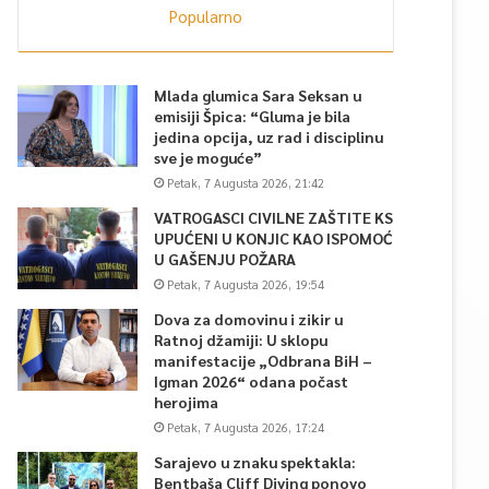
Popularno
Mlada glumica Sara Seksan u
emisiji Špica: “Gluma je bila
jedina opcija, uz rad i disciplinu
sve je moguće”
Petak, 7 Augusta 2026, 21:42
VATROGASCI CIVILNE ZAŠTITE KS
UPUĆENI U KONJIC KAO ISPOMOĆ
U GAŠENJU POŽARA
Petak, 7 Augusta 2026, 19:54
Dova za domovinu i zikir u
Ratnoj džamiji: U sklopu
manifestacije „Odbrana BiH –
Igman 2026“ odana počast
herojima
Petak, 7 Augusta 2026, 17:24
Sarajevo u znaku spektakla:
Bentbaša Cliff Diving ponovo