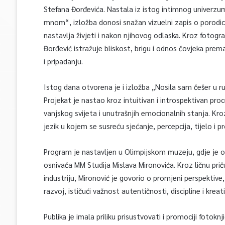
Stefana Đorđevića. Nastala iz istog intimnog univerzuma
mnom“, izložba donosi snažan vizuelni zapis o porodici,
nastavlja živjeti i nakon njihovog odlaska. Kroz fotogr
Đorđević istražuje bliskost, brigu i odnos čovjeka prema 
i pripadanju.
Istog dana otvorena je i izložba „Nosila sam češer u ru
Projekat je nastao kroz intuitivan i introspektivan pr
vanjskog svijeta i unutrašnjih emocionalnih stanja. Kro
jezik u kojem se susreću sjećanje, percepcija, tijelo i pr
Program je nastavljen u Olimpijskom muzeju, gdje je o
osnivača MM Studija Mislava Mironovića. Kroz ličnu prič
industriju, Mironović je govorio o promjeni perspektive,
razvoj, ističući važnost autentičnosti, discipline i krea
Publika je imala priliku prisustvovati i promociji foto