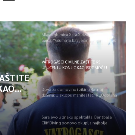
Mlada glumica Sara Seksan u emisiji
Špica: “Gluma je bila jedina opcija, uz rad
i disciplinu sve je moguće”
VATROGASCI CIVILNE ZAŠTITE KS
UPUĆENI U KONJIC KAO ISPOMOĆ U
GAŠENJU POŽARA
ZAŠTITE
KAO
Dova za domovinu i zikir u Ratnoj
džamiji: U sklopu manifestacije „Odbrana
POŽARA
BiH – Igman 2026“ odana počast
herojima
Sarajevo u znaku spektakla: Bentbaša
Cliff Diving ponovo okuplja najbolje
skakače i vrhunsku zabavu