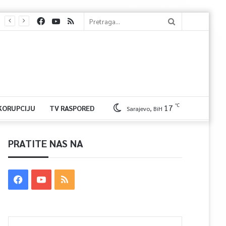
℃
17
 KORUPCIJU
TV RASPORED
Sarajevo, BiH
PRATITE NAS NA