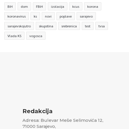
BiH
dom
FBiH
izolacija
kcus
korona
koronavirus
ks
novi
poplave
sarajevo
sarajevskojutro
skupstina
srebrenica
test
tvsa
Vlada KS
vogosca
Redakcija
Adresa: Bulevar Meše Selimovića 12,
71000 Sarajevo,