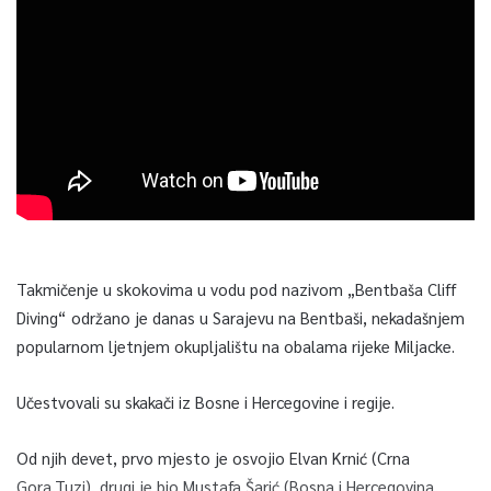
Takmičenje u skokovima u vodu pod nazivom „Bentbaša Cliff
Diving“ održano je danas u Sarajevu na Bentbaši, nekadašnjem
popularnom ljetnjem okupljalištu na obalama rijeke Miljacke.
Učestvovali su skakači iz Bosne i Hercegovine i regije.
Od njih devet, prvo mjesto je osvojio Elvan Krnić (Crna
Gora,Tuzi), drugi je bio Mustafa Šarić (Bosna i Hercegovina,