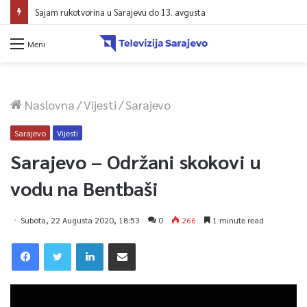
Sajam rukotvorina u Sarajevu do 13. avgusta
Meni
Naslovna
/
Vijesti
/
Sarajevo
Sarajevo
Vijesti
Sarajevo – Održani skokovi u
vodu na Bentbaši
Subota, 22 Augusta 2020, 18:53
0
266
1 minute read