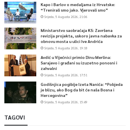
Kapo i Barlov o medaljama iz Hrvatske:
“Trenirali smo jako. Vjerovali smo”
Srijeda, 5 Augusta 2026, 21:06
Ministarstvo saobraćaja KS: Završena
revizija projekta, uskoro javna nabavka za
obnovu mosta u ulici Ive Andrića
Srijeda, 5 Augusta 2026, 19:18
Avdić u Vijećnici primio Dinu Merlina:
Sarajevo i građani su izuzetno ponosni i
zahvalni
Srijeda, 5 Augusta 2026, 17:51
Godišnjica pogibije Izeta Nanića: “Pobjeda
je blizu, ako Bog da bit će naša Bosna i
Hercegovina”
Srijeda, 5 Augusta 2026, 15:49
TAGOVI