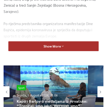
Zenica) a treći Sanjin Zejnilagić (Bosna i Hercegovina,
Sarajevo).
Po riječima predstavnika organizatora manifestacije Dine
Bajrića, epidemija koronavirusa je spriječila da doputuju i
sportisti iz drugih zemalja Evrope.
Show More
Bajrić je kazao i da se ova manifestacija održava već šestu
godinu na kultnoj sarajevskoj lokaciji, nažalost zaboravljenoj,
kako je dodao, pa osim Bentbaše, takmičenje promovira
Sarajevo, Bosnu i Hercegovinu, sport i zdravlje.
Organizatori su preduzeli neophodne mjere zaštite od
koronavirusa te je skokove pratio iz blizine ograničen broj
Sport
gledalaca u ograđenom prostoru dovoljno širokom za
Srijeda, 5 Augusta 2026, 21:06
neophodnu međusobnu fizičku distancu. Maske i dezinfekciona
Kapo i Barlov o medaljama iz Hrvatske:
sredstava su bili sastavni dio zaštitnih mjera.
“Trenirali smo jako. Vjerovali smo”