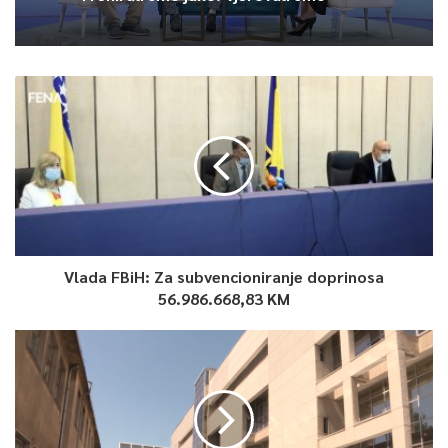
Među takmičarima i u žiriju su bili ugledni predstavnici ovog
ekstremnog sporta, šampioni skakači sa Starog mosta u
Mostaru.
Skakače su kao članovi žirija ocjenjivali: Lorens Listo, Samir
Zukanović, Branko Bogićević, Adnan Džumhur i Mersad Čuljević.
Osim na ljepoti skokova, akcent je bio na sigurnosti te su prije
takmičara, uvjete provjeravali članovi Gorske službe
spasavanja.
Vlada FBiH: Za subvencioniranje doprinosa
56.986.668,83 KM
Visina s koje su učesnici skakali je 18 metara, a dubina vode u
doskoku bila je 3,2 metra.
Organizatorima iz SporTura je išlo naruku današnje lijepo
vrijeme u glavnom gradu Bosne i Hercegovine.