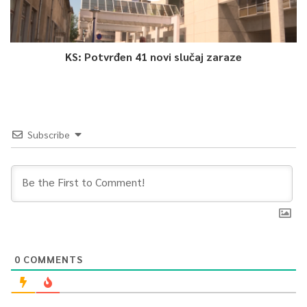
Pokrovitelji su: Općina Stari Grad, Ministarstvo kulture i sporta
Kantona Sarajevo, gradska uprava, BH Telecom, Sara, Tuborg,
Aperol Spritz, Mondoco travel, Elit nutrition i Oxygen.
KS: Potvrđen 41 novi slučaj zaraze
0
Article Rating
Subscribe
0
COMMENTS