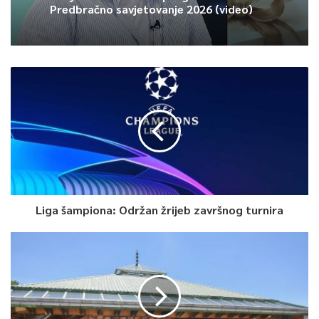
nešto drugačije zbog specifičnih epidemiloških mjera zbog
Predbračno savjetovanje 2026 (video)
pandemije koronavirusa. No uprkos brojnim problemima uspjeli
su organizovati maraton i na taj način odati počast žrtvama
genocida i skrenuti pažnju na dešavanja u Srebrenici iz jula
1995. godine.
0
Article Rating
Liga šampiona: Održan žrijeb završnog turnira