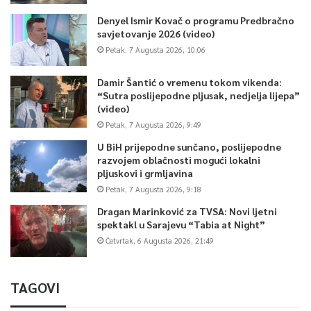
Denyel Ismir Kovač o programu Predbračno
savjetovanje 2026 (video)
Petak, 7 Augusta 2026, 10:06
Damir Šantić o vremenu tokom vikenda:
“Sutra poslijepodne pljusak, nedjelja lijepa”
(video)
Petak, 7 Augusta 2026, 9:49
U BiH prijepodne sunčano, poslijepodne
razvojem oblačnosti mogući lokalni
pljuskovi i grmljavina
Petak, 7 Augusta 2026, 9:18
Dragan Marinković za TVSA: Novi ljetni
spektakl u Sarajevu “Tabia at Night”
Četvrtak, 6 Augusta 2026, 21:49
TAGOVI