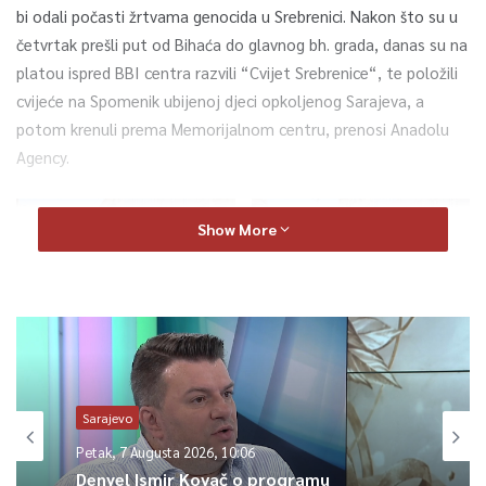
bi odali počasti žrtvama genocida u Srebrenici. Nakon što su u
četvrtak prešli put od Bihaća do glavnog bh. grada, danas su na
platou ispred BBI centra razvili “Cvijet Srebrenice“, te položili
cvijeće na Spomenik ubijenoj djeci opkoljenog Sarajeva, a
potom krenuli prema Memorijalnom centru, prenosi Anadolu
Agency.
Show More
Foto:Anadolija
Sarajevo
Enver Sulić, jedan od organizatora Moto-maratona za
Petak, 7 Augusta 2026, 10:06
Srebrenicu kazao je da su ove godine okolnosti organizacije
Denyel Ismir Kovač o programu