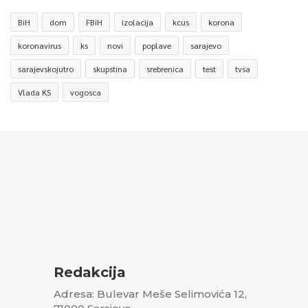
BiH
dom
FBiH
izolacija
kcus
korona
koronavirus
ks
novi
poplave
sarajevo
sarajevskojutro
skupstina
srebrenica
test
tvsa
Vlada KS
vogosca
Redakcija
Adresa: Bulevar Meše Selimovića 12,